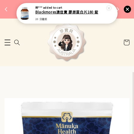
完成將
🎉 77購物節｜保健品滿額最低 91 折
林***
added to cart
🚚 台
Blackmores澳佳寶 膠原蛋白片180 錠
來去逛逛
20 分鐘前