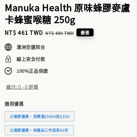
Manuka Health 原味蜂膠麥盧
卡蜂蜜喉糖 250g
Sale
NT$ 461 TWD
Regular
優惠
NT$ 480 TWD
price
price
澳洲空運到台
線上安全付款
100%正品保證
總分:
0
-
0
評價
適用優惠
父親節優惠，消費滿$5000抵$100
父親節優惠，保健品三件起享92折