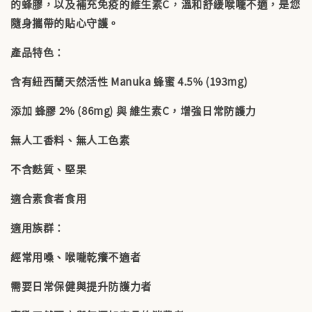
的蜂膠，以及補充免疫的維生素C，溫和舒緩喉嚨不適，是您
隨身攜帶的貼心守護。
產品特色：
含有紐西蘭天然活性 Manuka 蜂蜜 4.5% (193mg)
添加 蜂膠 2% (86mg) 與 維生素C，增強日常防護力
無人工香料、無人工色素
不含麩質、堅果
適合素食者食用
適用族群：
經常用嗓、喉嚨乾癢不適者
需要日常保健與提升防護力者