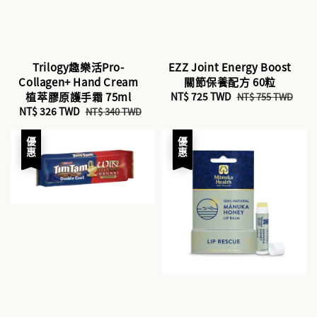
Trilogy趣樂活Pro-
EZZ Joint Energy Boost
Collagen+ Hand Cream
關節保養配方 60粒
植萃膠原護手霜 75ml
Sale
NT$ 725 TWD
Regular
NT$ 755 TWD
Sale
NT$ 326 TWD
Regular
price
price
NT$ 340 TWD
price
price
優惠
優惠