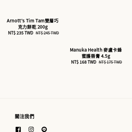
Arnott's Tim Tam雙層巧
克力餅乾 200g
Sale
NT$ 235 TWD
Regular
NT$ 245 TWD
price
price
Manuka Health 麥盧卡蜂
蜜護唇膏 4.5g
Sale
NT$ 168 TWD
Regular
NT$ 175 TWD
price
price
關注我們