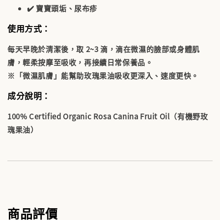
✔️ 寶寶頭垢、尿布疹
使用方式：
每天早晚於清潔後，取
2~3 滴
，滴在微濕的臉部或身體肌
膚，輕柔按摩至吸收，再接續日常保養品。
※「微濕肌膚」能幫助玫瑰果油吸收更深入、速度更快。
成分說明：
100% Certified Organic Rosa Canina Fruit Oil
（有機野玫
瑰果油）
商品評價