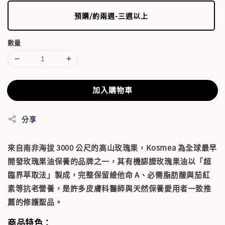
預購/約兩週-三週以上
數量
加入購物車
分享
來自南非海拔 3000 公尺的高山玫瑰果，Kosmea 為全球最早
開發玫瑰果油保養的品牌之一，其有機認證玫瑰果油以「超
臨界萃取法」製成，完整保留維他命 A、必需脂肪酸與茄紅
素等抗老營養，是許多皮膚科醫師與天然保養愛用者一致推
薦的修護聖品。
商品特色：