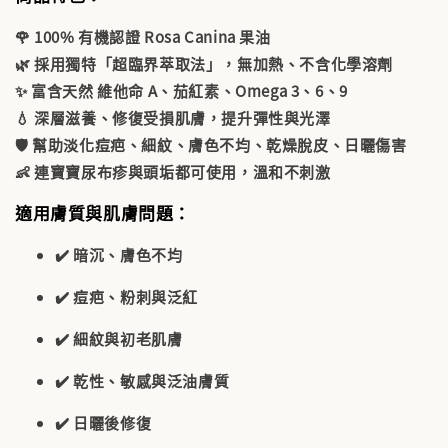
🌹
100% 有機認證 Rosa Canina 果油
🌿 採用獨特「
超臨界萃取法
」，無加熱、不含化學溶劑
✨ 富含天然
維他命 A、茄紅素、Omega 3、6、9
💧 深層滋養、修復受損肌膚，提升彈性與光澤
🛡️ 幫助淡化痘疤、細紋、膚色不均、乾燥脫皮、日曬傷害
👶 連寶寶
尿布疹與頭垢
都可使用，溫和不刺激
適用膚質與肌膚問題：
✔️ 暗沉、膚色不均
✔️ 痘疤、粉刺與泛紅
✔️ 細紋與初老肌膚
✔️ 乾性、敏感與泛油膚質
✔️ 日曬後修復