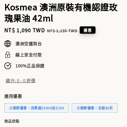
Kosmea 澳洲原裝有機認證玫
瑰果油 42ml
Sale
NT$ 1,090 TWD
Regular
優惠
NT$ 1,135 TWD
price
price
澳洲空運到台
線上安全付款
100%正品保證
總分:
0
-
0
評價
適用優惠
父親節優惠，消費滿$5000抵$100
父親節優惠，全館96折
商品狀態