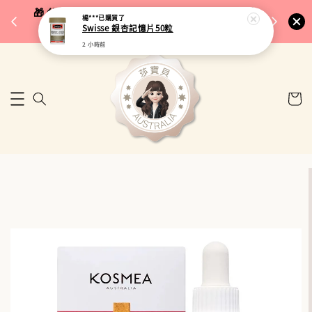
完成將
🎁 父親節限定｜全館96折・指定品牌88折｜滿
楊***
已購買了
🚚 台
Swisse 銀杏記憶片50粒
$5,000再折$100
2 小時前