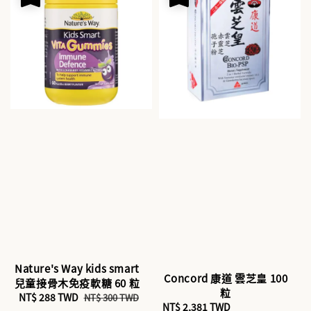
Nature's Way kids smart
Concord 康道 雲芝皇 100
兒童接骨木免疫軟糖 60 粒
粒
Sale
NT$ 288 TWD
Regular
NT$ 300 TWD
Sale
NT$ 2,381 TWD
Regular