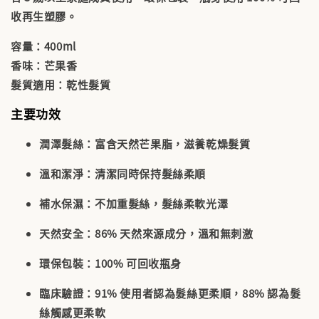
收再生塑膠
。
容量
：400ml
香味
：芒果香
髮質適用
：乾性髮質
主要功效
潤澤髮絲
：富含天然芒果脂，滋養乾燥髮質
溫和潔淨
：清潔同時保持髮絲柔順
補水保濕
：不加重髮絲，髮絲柔軟光澤
天然安全
：86% 天然來源成分，溫和無刺激
環保包裝
：100% 可回收瓶身
臨床驗證
：91% 使用者認為髮絲更柔順，88% 認為髮
絲觸感更柔軟