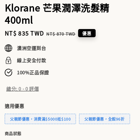
Klorane 芒果潤澤洗髮精
400ml
Sale
NT$ 835 TWD
Regular
優惠
NT$ 870 TWD
price
price
澳洲空運到台
線上安全付款
100%正品保證
總分:
0
-
0
評價
適用優惠
父親節優惠，消費滿$5000抵$100
父親節優惠，全館96折
商品狀態