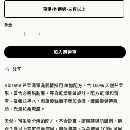
預購/約兩週-三週以上
數量
加入購物車
分享
Klorane 芒果潤澤洗髮精採用
植物配方，含 100% 天然芒果
脂
，富含必需脂肪酸，專為乾燥髮質設計。配方能
溫和清
潔、滋養並補水
，包覆髮絲而不增加負擔，讓頭髮保持柔
順、光澤和柔軟感。
天然、可生物分解的配方，不含矽靈、硫酸鹽與防腐劑，適
合 3 歲以上家庭成員使用。環保包裝，瓶身使用
100% 可回