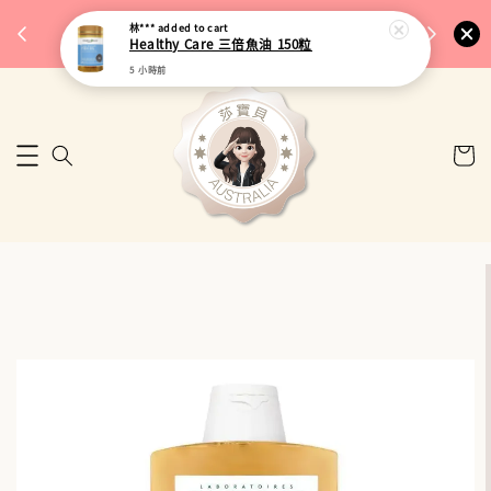
完成將
🎉 77購物節｜保健品滿額最低 91 折
林***
added to cart
🚚 台
Healthy Care 三倍魚油 150粒
來去逛逛
5 小時前