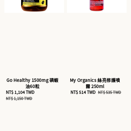
Go Healthy 1500mg 磷蝦
My Organics 絲亮修護噴
油60粒
霧 250ml
Sale
NT$ 1,104 TWD
Regular
Sale
NT$ 514 TWD
Regular
NT$ 535 TWD
price
price
price
price
NT$ 1,150 TWD