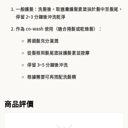
一般護髮
：洗髮後，取適量護髮素塗抹於髮中至髮尾，
停留 2~3 分鐘後沖洗乾淨
作為 co-wash 使用
（適合捲髮或乾燥髮）：
將頭髮充分濕潤
從髮根到髮尾塗抹護髮素並按摩
停留 3~5 分鐘後沖洗
根據需要可再搭配洗髮精
商品評價