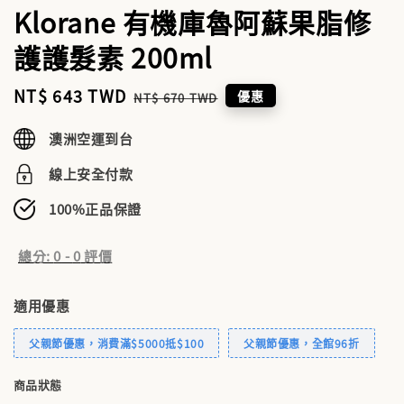
Klorane 有機庫魯阿蘇果脂修
護護髮素 200ml
Sale
NT$ 643 TWD
Regular
優惠
NT$ 670 TWD
price
price
澳洲空運到台
線上安全付款
100%正品保證
總分:
0
-
0
評價
適用優惠
父親節優惠，消費滿$5000抵$100
父親節優惠，全館96折
商品狀態