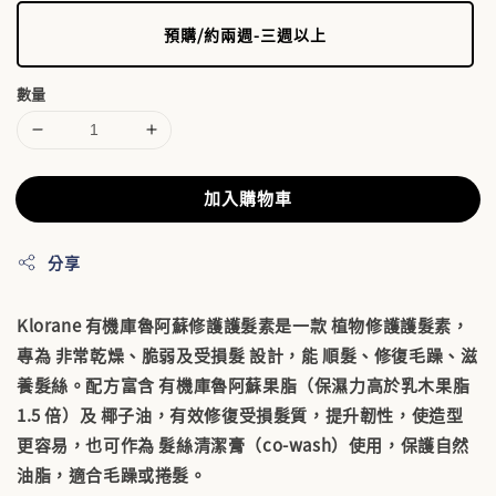
預購/約兩週-三週以上
數量
加入購物車
分享
Klorane 有機庫魯阿蘇修護護髮素是一款
植物修護護髮素
，
專為
非常乾燥、脆弱及受損髮
設計，能
順髮、修復毛躁、滋
養髮絲
。配方富含
有機庫魯阿蘇果脂
（保濕力高於乳木果脂
1.5 倍）及
椰子油
，有效修復受損髮質，提升韌性，使造型
更容易，也可作為
髮絲清潔膏
（co-wash）使用，保護自然
油脂，適合毛躁或捲髮。