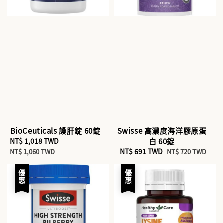
BioCeuticals 護肝錠 60錠
Swisse 高濃度海洋膠原蛋
Sale
NT$ 1,018 TWD
Regular
白 60錠
price
price
Sale
NT$ 691 TWD
Regular
NT$ 1,060 TWD
NT$ 720 TWD
price
price
優惠
優惠