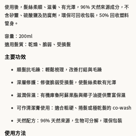
使用後，髮絲柔順、滋養、有光澤，
96% 天然來源成分
，不
含矽靈、硫酸鹽及防腐劑，環保可回收包裝，50% 回收塑料
管身。
容量
：200ml
適用髮質
：乾燥、脆弱、受損髮
主要功效
順髮抗毛躁
：輕鬆梳理，改善打結與毛躁
深層修護
：修復脆弱受損髮，使髮絲柔軟有光澤
滋潤保濕
：有機庫魯阿蘇果脂與椰子油提供豐富保濕
可作清潔膏使用
：適合粗硬、捲髮或極乾髮的 co-wash
天然配方
：96% 天然來源，生物可分解，環保包裝
使用方法