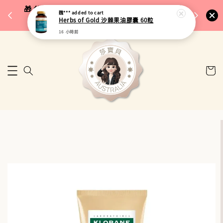
完成將
🎁 父親節限定｜全館96折・指定品牌88折｜滿
魏***
added to cart
🚚 台
Herbs of Gold 沙棘果油膠囊 60粒
$5,000再折$100
16 小時前