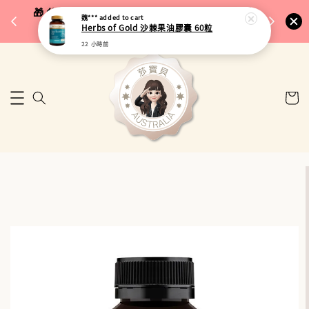
完成將
🎁 父親節限定｜全館96折・指定品牌88折｜滿
魏***
added to cart
🚚 台
Herbs of Gold 沙棘果油膠囊 60粒
$5,000再折$100
22 小時前