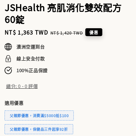
JSHealth 亮肌消化雙效配方
60錠
Sale
NT$ 1,363 TWD
Regular
優惠
NT$ 1,420 TWD
price
price
澳洲空運到台
線上安全付款
100%正品保證
總分:
0
-
0
評價
適用優惠
父親節優惠，消費滿$5000抵$100
父親節優惠，保健品三件起享92折