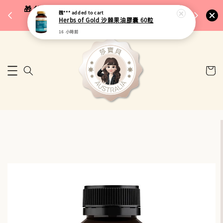
完成將
🎁 父親節限定｜全館96折・指定品牌88折｜滿
魏***
added to cart
🚚 台
Herbs of Gold 沙棘果油膠囊 60粒
$5,000再折$100
16 小時前