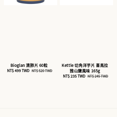
Bioglan 清肺片 60粒
Kettle 切角洋芋片 喜馬拉
Sale
NT$ 499 TWD
Regular
雅山鹽風味 165g
NT$ 520 TWD
price
price
Sale
NT$ 235 TWD
Regular
NT$ 245 TWD
price
price