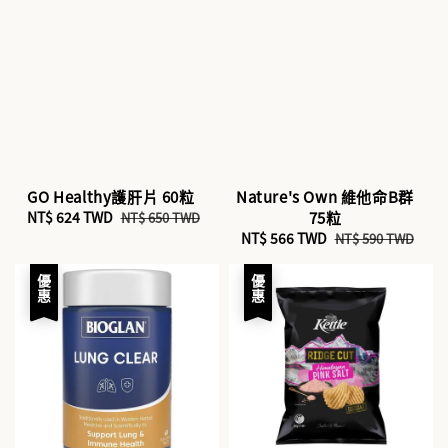
GO Healthy護肝片 60粒
Nature's Own 維他命B群
Sale
NT$ 624 TWD
Regular
75粒
NT$ 650 TWD
price
price
Sale
NT$ 566 TWD
Regular
NT$ 590 TWD
price
price
優惠
優惠