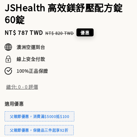
JSHealth 高效鎂舒壓配方錠
60錠
Sale
NT$ 787 TWD
Regular
優惠
NT$ 820 TWD
price
price
澳洲空運到台
線上安全付款
100%正品保證
總分:
0
-
0
評價
適用優惠
父親節優惠，消費滿$5000抵$100
父親節優惠，保健品三件起享92折