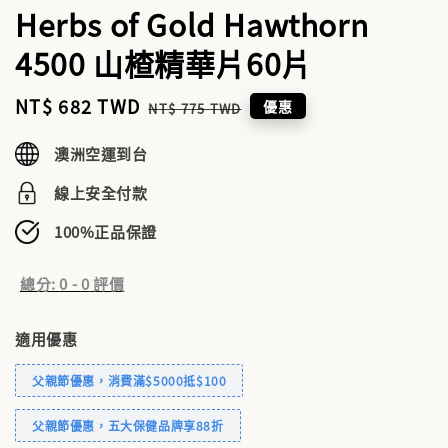
Herbs of Gold Hawthorn
4500 山楂精華片60片
Sale
NT$ 682 TWD
Regular
優惠
NT$ 775 TWD
price
price
澳洲空運到台
線上安全付款
100%正品保證
總分:
0
-
0
評價
適用優惠
父親節優惠，消費滿$5000抵$100
父親節優惠，五大保健品牌享88折