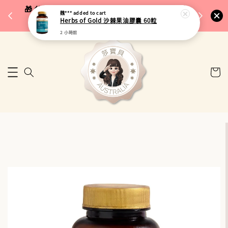
完成將
🎁 父親節限定｜全館96折・指定品牌88折｜滿
魏***
added to cart
🚚 台
Herbs of Gold 沙棘果油膠囊 60粒
$5,000再折$100
2 小時前