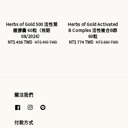
Herbs of Gold 500 活性葉
Herbs of Gold Activated
酸膠囊 60粒（效期
B Complex 活性複合B群
08/2026）
60粒
Sale
NT$ 436 TWD
Regular
Sale
NT$ 774 TWD
Regular
NT$ 495 TWD
NT$ 880 TWD
price
price
price
price
關注我們
付款方式