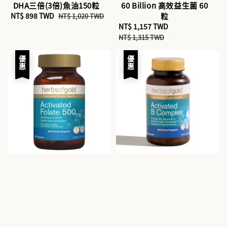
DHA三倍(3倍)魚油150粒
60 Billion 高效益生菌 60
Sale
NT$ 898 TWD
Regular
粒
NT$ 1,020 TWD
price
price
Sale
NT$ 1,157 TWD
Regular
price
price
NT$ 1,315 TWD
優惠
優惠