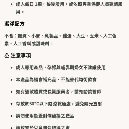
成人每日
1顆
，餐後服用，或依照專業保健人員建議服
用。
潔淨配方
不含
：麩質、小麥、乳製品、雞蛋、大豆、玉米、人工色
素、人工香料或甜味劑。
⚠️ 注意事項
成人專用產品
，
孕婦與哺乳期婦女不建議使用
本產品為膳食補充品，
不能替代均衡飲食
如有過敏體質或長期服藥者，請先諮詢醫師
存放於30°C以下陰涼乾燥處，避免陽光直射
請勿使用瓶蓋封條破損之產品
請放置於兒童無法取得之處