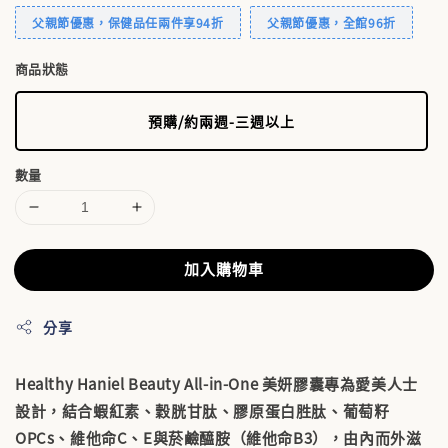
父親節優惠，保健品任兩件享94折
父親節優惠，全館96折
商品狀態
預購/約兩週-三週以上
數量
加入購物車
分享
Healthy Haniel Beauty All-in-One 美妍膠囊
專為愛美人士
設計，結合
蝦紅素、穀胱甘肽、膠原蛋白胜肽、葡萄籽
OPCs、維他命C、E與菸鹼醯胺（維他命B3）
，由內而外滋