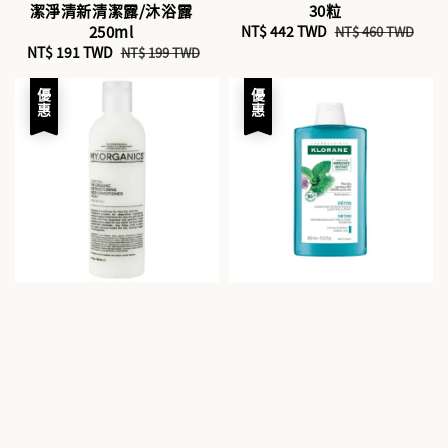
潔淨清新清潔露/沐浴露
30粒
250ml
Sale
NT$ 442 TWD
Regular
NT$ 460 TWD
Sale
NT$ 191 TWD
Regular
price
price
NT$ 199 TWD
price
price
優惠
優惠