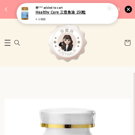
完成將
🎉 77購物節｜保健品滿額最低 91 折
林***
added to cart
🚚 台
Healthy Care 三倍魚油 150粒
來去逛逛
4 小時前