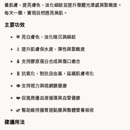
養肌膚、提亮膚色、淡化細紋並提升整體光澤感與緊緻度。
每天一顆，實現自然透亮美肌。
主要功效
🌟
亮白膚色、淡化暗沉與細紋
💧 提升肌膚
保水度、彈性與緊緻度
🧴 支持
膠原蛋白合成與傷口癒合
🧬 抗氧化、對抗自由基，延緩肌膚老化
👁️ 支持
視力與視網膜健康
❤️ 促進
周邊血液循環與血管健康
🌿 幫助維持腸胃道黏膜與整體營養吸收
建議用法