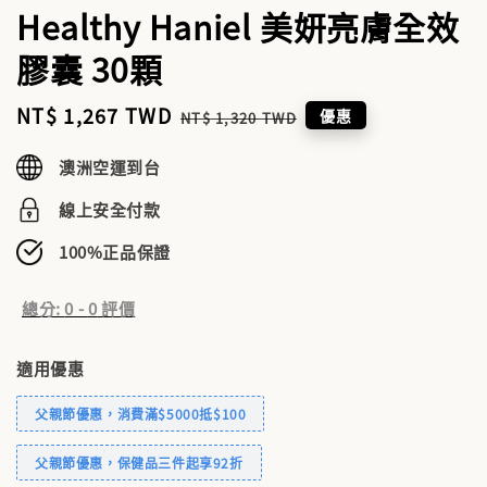
Healthy Haniel 美妍亮膚全效
膠囊 30顆
Sale
NT$ 1,267 TWD
Regular
優惠
NT$ 1,320 TWD
price
price
澳洲空運到台
線上安全付款
100%正品保證
總分:
0
-
0
評價
適用優惠
父親節優惠，消費滿$5000抵$100
父親節優惠，保健品三件起享92折