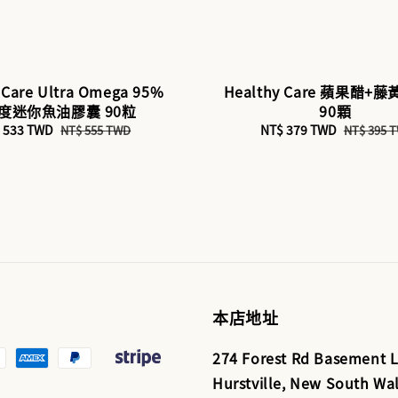
 Care Ultra Omega 95%
Healthy Care 蘋果醋+
度迷你魚油膠囊 90粒
90顆
e
 533 TWD
Regular
Sale
NT$ 379 TWD
Regular
NT$ 555 TWD
NT$ 395 
ce
price
price
price
本店地址
274 Forest Rd Basement L
Hurstville, New South Wal