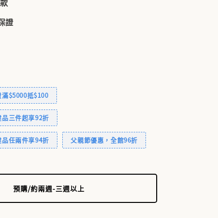
付款
品保證
$5000抵$100
品三件起享92折
品任兩件享94折
父親節優惠，全館96折
預購/約兩週-三週以上