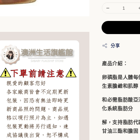
分享
產品介紹：
卵磷脂是人體每
生素膽鹼和肌醇
和必需脂肪酸亞
化系統脂肪分
解，支持脂肪代
甘油三酯和膽固