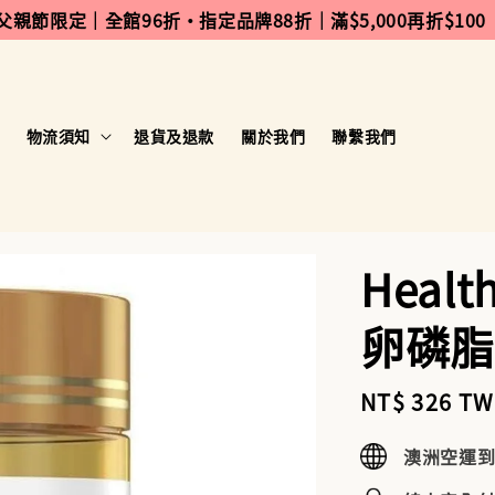
 父親節限定｜全館96折・指定品牌88折｜滿$5,000再折$100
物流須知
退貨及退款
關於我們
聯繫我們
Healt
卵磷脂
Sale
NT$ 326 T
price
澳洲空運