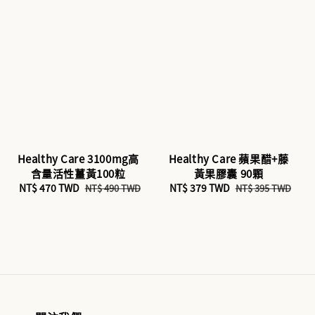
Healthy Care 3100mg高
Healthy Care 蘋果醋+藤
含量活性薑黃100粒
黃果膠囊 90顆
Sale
NT$ 470 TWD
Regular
Sale
NT$ 379 TWD
Regular
NT$ 490 TWD
NT$ 395 TWD
price
price
price
price