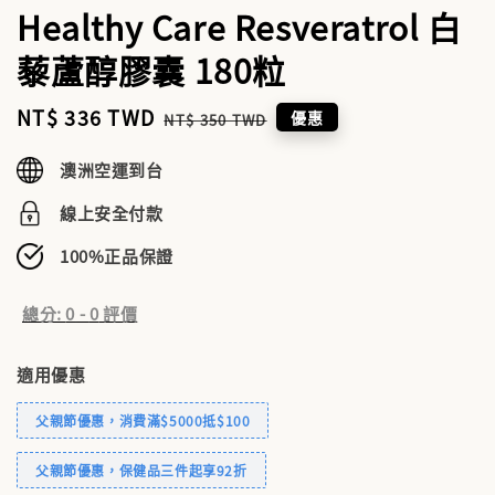
Healthy Care Resveratrol 白
藜蘆醇膠囊 180粒
Sale
NT$ 336 TWD
Regular
優惠
NT$ 350 TWD
price
price
澳洲空運到台
線上安全付款
100%正品保證
總分:
0
-
0
評價
適用優惠
父親節優惠，消費滿$5000抵$100
父親節優惠，保健品三件起享92折