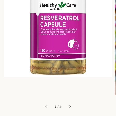
1
/
3