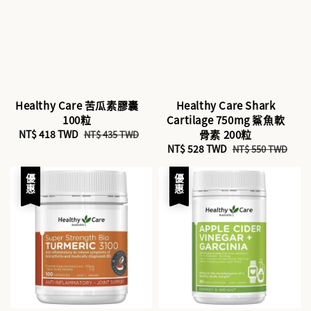
Healthy Care 苦瓜素膠囊
Healthy Care Shark
100粒
Cartilage 750mg 鯊魚軟
Sale
NT$ 418 TWD
Regular
骨素 200粒
NT$ 435 TWD
price
price
Sale
NT$ 528 TWD
Regular
NT$ 550 TWD
price
price
優惠
優惠