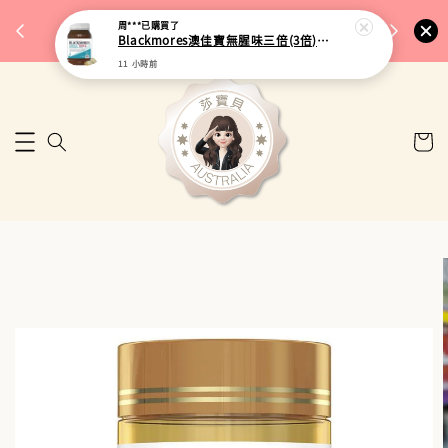
完成將
🎉 77購物節｜保健品滿額最低 91 折
周***
已購買了
🚚 台
Blackmores澳佳寶無腥味三倍(3倍)濃縮加強型深海魚油 150粒
來去逛逛
11 小時前