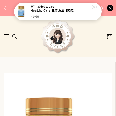
完成將
🎉 77購物節｜保健品滿額最低 91 折
林***
added to cart
🚚 台
Healthy Care 三倍魚油 150粒
來去逛逛
7 小時前