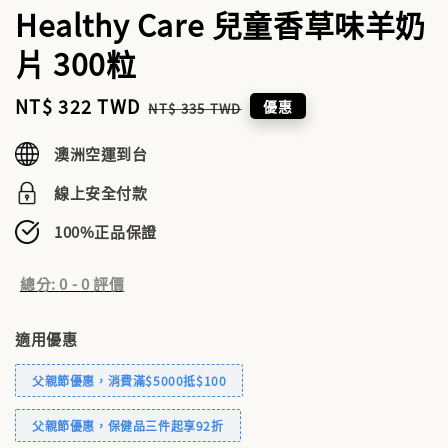
Healthy Care 兒童香草味羊奶
片 300粒
Sale
NT$ 322 TWD
Regular
優惠
NT$ 335 TWD
price
price
澳洲空運到台
線上安全付款
100%正品保證
總分:
0
-
0
評價
適用優惠
父親節優惠，消費滿$5000抵$100
父親節優惠，保健品三件起享92折