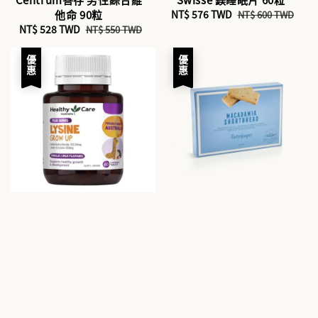
他命 90粒
Sale
NT$ 576 TWD
Regular
NT$ 600 TWD
Sale
NT$ 528 TWD
Regular
price
price
NT$ 550 TWD
price
price
優惠
優惠