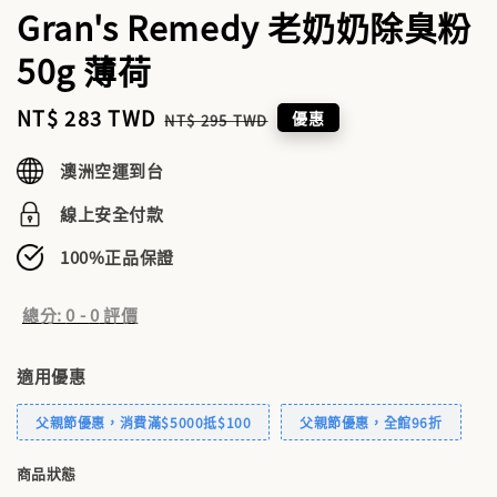
Gran's Remedy 老奶奶除臭粉
50g 薄荷
Sale
NT$ 283 TWD
Regular
優惠
NT$ 295 TWD
price
price
澳洲空運到台
線上安全付款
100%正品保證
總分:
0
-
0
評價
適用優惠
父親節優惠，消費滿$5000抵$100
父親節優惠，全館96折
商品狀態