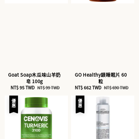
Goat Soap木瓜味山羊奶
GO Healthy鎂睡眠片 60
皂 100g
粒
Sale
NT$ 95 TWD
Regular
Sale
NT$ 662 TWD
Regular
NT$ 99 TWD
NT$ 690 TWD
price
price
price
price
優惠
優惠