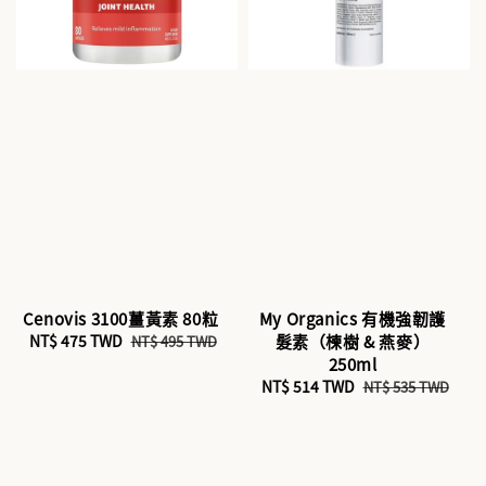
Cenovis 3100薑黃素 80粒
My Organics 有機強韌護
Sale
NT$ 475 TWD
Regular
髮素（楝樹 & 燕麥）
NT$ 495 TWD
price
price
250ml
Sale
NT$ 514 TWD
Regular
NT$ 535 TWD
price
price