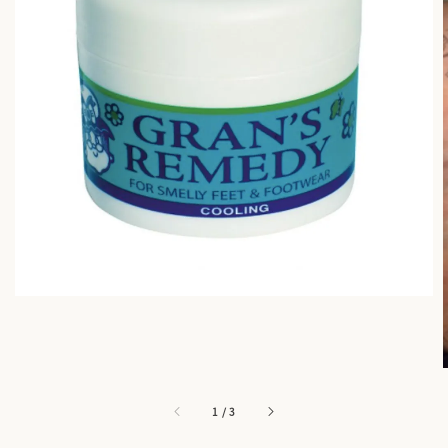
1
/
3