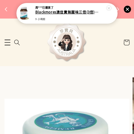
完成將
🎉 77購物節｜保健品滿額最低 91 折
周***
已購買了
🚚 台
Blackmores澳佳寶無腥味三倍(3倍)濃縮加強型深海魚油 150粒
來去逛逛
9 小時前