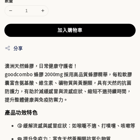
數量
加入購物車
分享
澳洲天然蜂膠，日常健康守護者！
goodcombo 蜂膠 2000mg 採用高品質蜂膠精華，每粒軟膠
囊富含氨基酸、維生素、礦物質與黃酮類，具有天然的抗菌
防護力，有助於
減緩感冒與流感症狀、縮短不適持續時間
，
提升整體健康與免疫防禦力。
產品功效特色
🤧
緩解流感與感冒症狀
：如喉嚨不適、打噴嚏、咳嗽等
🦠
提升免疫力
：富含天然黃酮類抗氧化物質