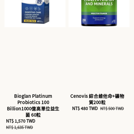
Bioglan Platinum
Cenovis 綜合維他命+礦物
Probiotics 100
質200粒
Billion1000億高單位益生
Sale
NT$ 480 TWD
Regular
NT$ 500 TWD
菌 60粒
price
price
Sale
NT$ 1,570 TWD
Regular
price
price
NT$ 1,635 TWD