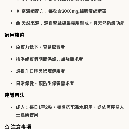
💊
高濃縮配方
：每粒含2000mg 蜂膠濃縮精華
🐝
天然來源
：源自蜜蜂採集樹脂製成，具天然防護功能
適用族群
免疫力低下、容易感冒者
換季或疫情期間保護力加強需求者
想提升口腔與喉嚨健康者
日常保健、預防型保養需求者
建議用法
成人
：每日1至2粒，餐後搭配溫水服用，或依照專業人
士建議使用
⚠️ 注意事項