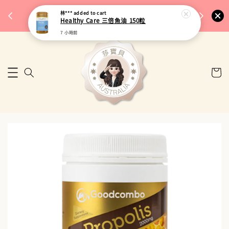
完成將
🎉 77購物節｜保健品滿額最低 91 折
林***
added to cart
🚚 台
Healthy Care 三倍魚油 150粒
來去逛逛
7 小時前