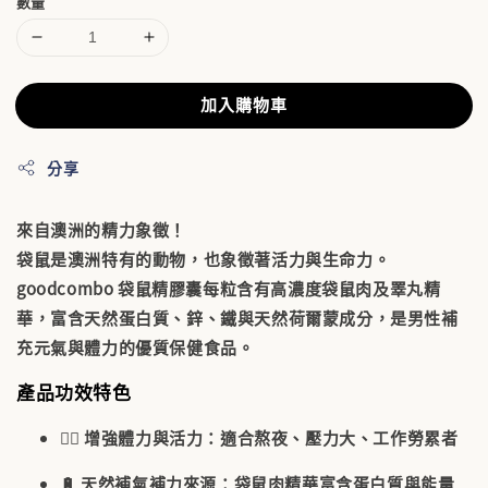
數量
加入購物車
分享
來自澳洲的精力象徵！
袋鼠是澳洲特有的動物，也象徵著
活力與生命力
。
goodcombo 袋鼠精膠囊每粒含有高濃度袋鼠肉及睪丸精
華，富含
天然蛋白質、鋅、鐵與天然荷爾蒙成分
，是男性補
充元氣與體力的優質保健食品。
產品功效特色
🏋️‍♂️
增強體力與活力
：適合熬夜、壓力大、工作勞累者
🔋
天然補氣補力來源
：袋鼠肉精華富含蛋白質與能量