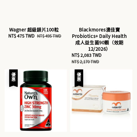
Wagner 超級鎂片100粒
Blackmores澳佳寶
Sale
NT$ 475 TWD
Regular
Probiotics+ Daily Health
NT$ 495 TWD
price
price
成人益生菌90顆（效期
12/2026）
Sale
NT$ 2,083 TWD
Regular
price
price
NT$ 2,170 TWD
優惠
優惠