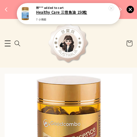
完成將
🎉 77購物節｜保健品滿額最低 91 折
林***
added to cart
🚚 台
Healthy Care 三倍魚油 150粒
來去逛逛
7 小時前