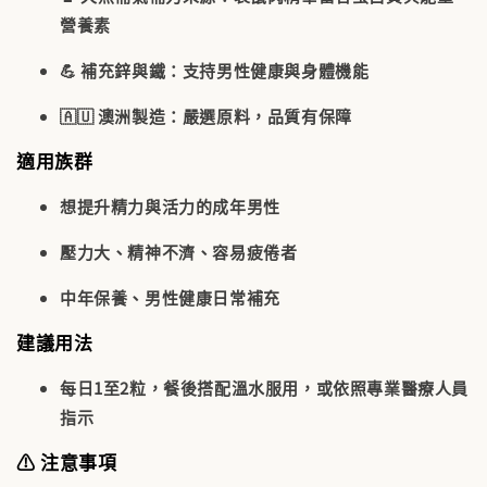
營養素
💪
補充鋅與鐵
：支持男性健康與身體機能
🇦🇺
澳洲製造
：嚴選原料，品質有保障
適用族群
想
提升精力與活力
的成年男性
壓力大、精神不濟、容易疲倦者
中年保養、男性健康日常補充
建議用法
每日1至2粒
，餐後搭配溫水服用，或依照專業醫療人員
指示
⚠️ 注意事項