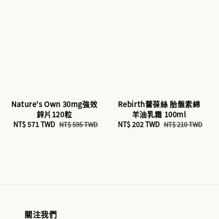
Nature's Own 30mg強效
Rebirth蕾葆絲 胎盤素綿
鋅片120粒
羊油乳霜 100ml
Sale
NT$ 571 TWD
Regular
Sale
NT$ 202 TWD
Regular
NT$ 595 TWD
NT$ 210 TWD
price
price
price
price
關注我們