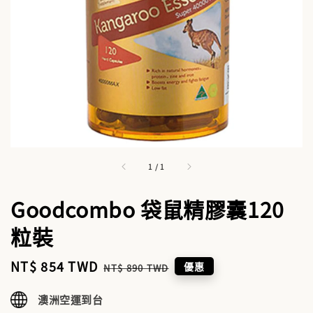
1
/
1
Goodcombo 袋鼠精膠囊120
粒裝
Sale
NT$ 854 TWD
Regular
優惠
NT$ 890 TWD
price
price
澳洲空運到台