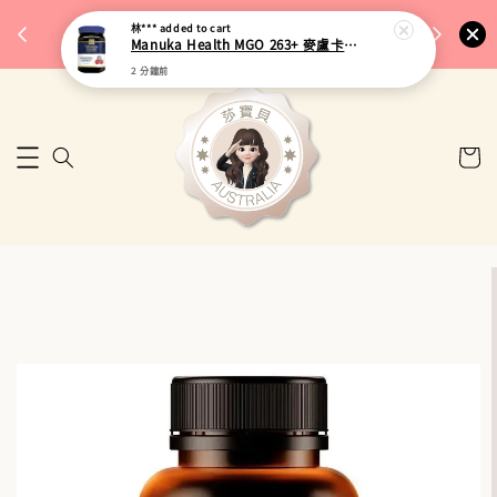
完成將
🎉 77購物節｜保健品滿額最低 91 折
林***
added to cart
🚚 台
Manuka Health MGO 263+ 麥盧卡蜂蜜 500g
來去逛逛
2 分鐘前