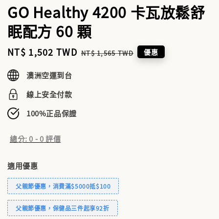
GO Healthy 4200 卡瓦放鬆舒
眠配方 60 顆
Sale
NT$ 1,502 TWD
Regular
優惠
NT$ 1,565 TWD
price
price
澳洲空運到台
線上安全付款
100%正品保證
總分:
0
-
0
評價
適用優惠
父親節優惠，消費滿$5000抵$100
父親節優惠，保健品三件起享92折