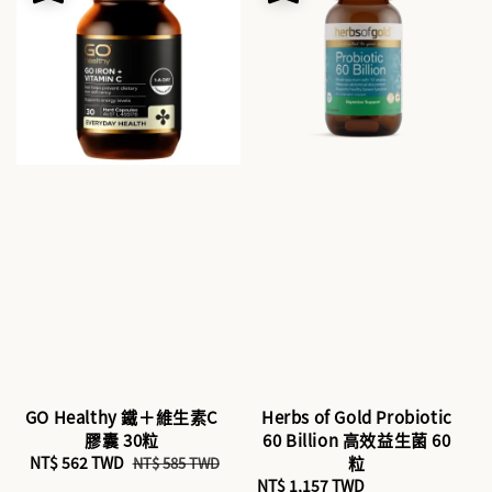
GO Healthy 鐵＋維生素C
Herbs of Gold Probiotic
膠囊 30粒
60 Billion 高效益生菌 60
Sale
NT$ 562 TWD
Regular
粒
NT$ 585 TWD
price
price
Sale
NT$ 1,157 TWD
Regular