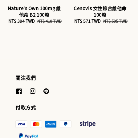
Nature's Own 100mg 維
Cenovis 女性綜合維他命
他命 B2 100粒
100粒
Sale
NT$ 394 TWD
Regular
Sale
NT$ 571 TWD
Regular
NT$ 410 TWD
NT$ 595 TWD
price
price
price
price
關注我們
付款方式