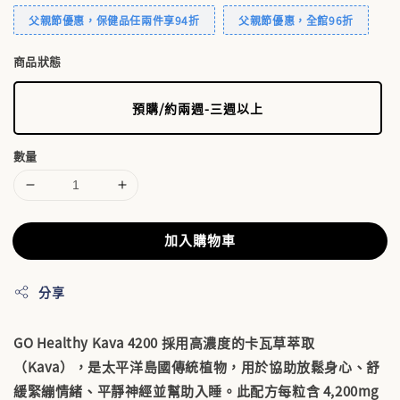
父親節優惠，保健品任兩件享94折
父親節優惠，全館96折
商品狀態
預購/約兩週-三週以上
數量
加入購物車
分享
GO Healthy Kava 4200 採用高濃度的卡瓦草萃取
（Kava），是太平洋島國傳統植物，用於協助放鬆身心、舒
緩緊繃情緒、平靜神經並幫助入睡。此配方每粒含 4,200mg