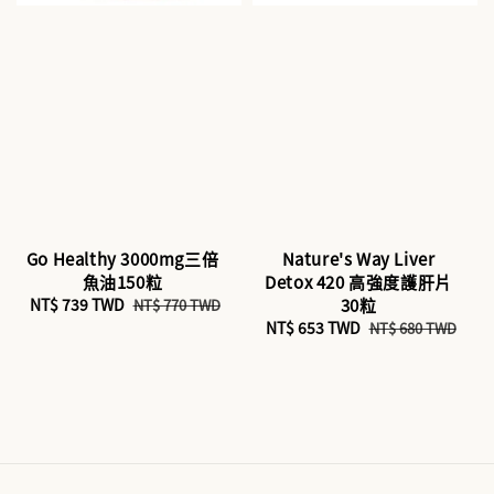
Go Healthy 3000mg三倍
Nature's Way Liver
魚油150粒
Detox 420 高強度護肝片
Sale
NT$ 739 TWD
Regular
30粒
NT$ 770 TWD
price
price
Sale
NT$ 653 TWD
Regular
NT$ 680 TWD
price
price