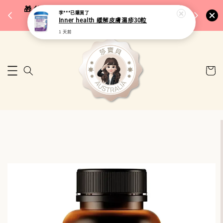
完成將
🎁 父親節限定｜全館96折・指定品牌88折｜滿
李***
已購買了
🚚 台
Inner health 緩解皮膚濕疹30粒
$5,000再折$100
1 天前