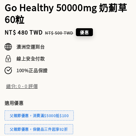
Go Healthy 50000mg 奶薊草
60粒
Sale
NT$ 480 TWD
Regular
優惠
NT$ 500 TWD
price
price
澳洲空運到台
線上安全付款
100%正品保證
總分:
0
-
0
評價
適用優惠
父親節優惠，消費滿$5000抵$100
父親節優惠，保健品三件起享92折