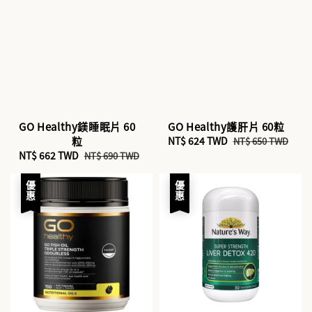
GO Healthy鎂睡眠片 60
GO Healthy護肝片 60粒
粒
Sale
NT$ 624 TWD
Regular
NT$ 650 TWD
Sale
NT$ 662 TWD
Regular
price
price
NT$ 690 TWD
price
price
優惠
優惠