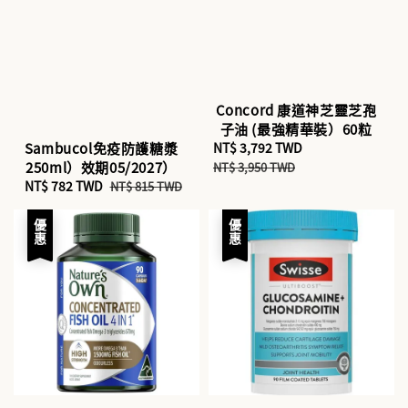
Concord 康道神芝靈芝孢
子油 (最強精華裝）60粒
Sale
NT$ 3,792 TWD
Regular
Sambucol免疫防護糖漿
price
price
250ml）效期05/2027）
NT$ 3,950 TWD
Sale
NT$ 782 TWD
Regular
NT$ 815 TWD
price
price
優惠
優惠