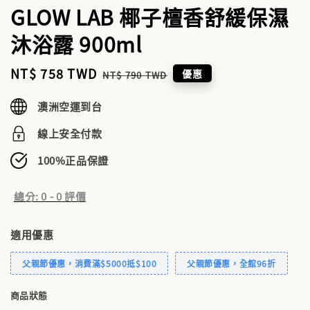
GLOW LAB 椰子檀香舒緩保濕
沐浴露 900ml
Sale
NT$ 758 TWD
Regular
優惠
NT$ 790 TWD
price
price
澳洲空運到台
線上安全付款
100%正品保證
總分:
0
-
0
評價
適用優惠
父親節優惠，消費滿$5000抵$100
父親節優惠，全館96折
商品狀態