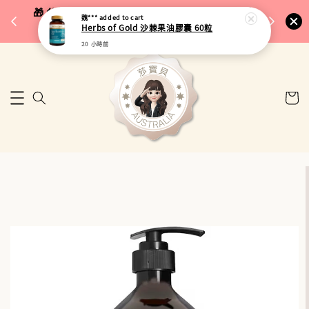
完成將
🎁 父親節限定｜全館96折・指定品牌88折｜滿
魏***
added to cart
🚚 台
Herbs of Gold 沙棘果油膠囊 60粒
$5,000再折$100
20 小時前