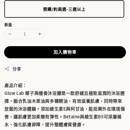
預購/約兩週-三週以上
數量
加入購物車
分享
產品介紹：
Glow Lab 椰子與檀香沐浴露是一款舒緩且極致滋潤的沐浴選
擇，融合乳油木果油與多種精油，有效滋養肌膚，同時帶來
放鬆的沐浴體驗。添加維生素E與阿甘油，能抵禦外在環境傷
害，讓肌膚更加柔嫩有彈性。Betaine與維生素B5可深層補
水、強化肌膚屏障，提升整體膚質健康。