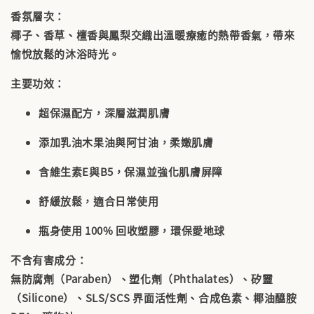
香氛層次：
椰子、香草、檀香與鳳梨交織出溫暖療癒的熱帶香氣，帶來
愉悅放鬆的沐浴時光。
主要功效：
超保濕配方，深層滋潤肌膚
添加乳油木果油與阿甘油，柔嫩肌膚
含維生素E與B5，保濕並強化肌膚屏障
舒緩放鬆，適合日常使用
瓶身使用 100% 回收塑膠，環保愛地球
不含有害成分：
無防腐劑（Paraben）、塑化劑（Phthalates）、矽靈
（Silicone）、SLS/SCS 界面活性劑、合成色素、椰油醯胺