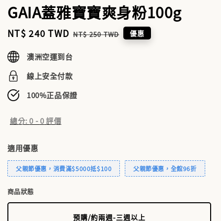
GAIA蓋雅寶寶爽身粉100g
Sale
NT$ 240 TWD
Regular
優惠
NT$ 250 TWD
price
price
澳洲空運到台
線上安全付款
100%正品保證
總分:
0
-
0
評價
適用優惠
父親節優惠，消費滿$5000抵$100
父親節優惠，全館96折
商品狀態
預購/約兩週-三週以上