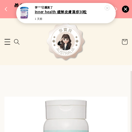
完成將
🎁 父親節限定｜全館96折・指定品牌88折｜滿
李***
已購買了
🚚 台
Inner health 緩解皮膚濕疹30粒
$5,000再折$100
1 天前