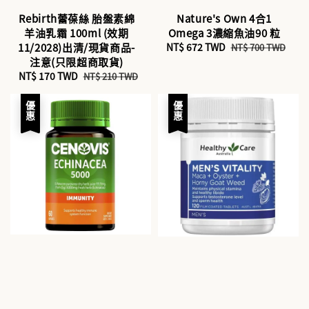
Rebirth蕾葆絲 胎盤素綿
Nature's Own 4合1
羊油乳霜 100ml (效期
Omega 3濃縮魚油90 粒
11/2028)出清/現貨商品-
Sale
NT$ 672 TWD
Regular
NT$ 700 TWD
注意(只限超商取貨)
price
price
Sale
NT$ 170 TWD
Regular
NT$ 210 TWD
price
price
優惠
優惠