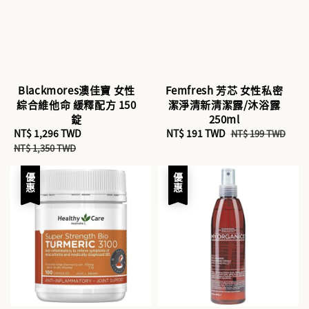
Blackmores澳佳寶 女性
Femfresh 芳芯 女性私密
綜合維他命 緩釋配方 150
潔淨清新清潔露/沐浴露
錠
250ml
Sale
NT$ 1,296 TWD
Regular
Sale
NT$ 191 TWD
Regular
NT$ 199 TWD
price
price
price
price
NT$ 1,350 TWD
優惠
優惠