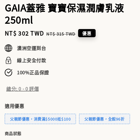
GAIA蓋雅 寶寶保濕潤膚乳液
250ml
Sale
NT$ 302 TWD
Regular
優惠
NT$ 315 TWD
price
price
澳洲空運到台
線上安全付款
100%正品保證
總分:
0
-
0
評價
適用優惠
父親節優惠，消費滿$5000抵$100
父親節優惠，全館96折
商品狀態