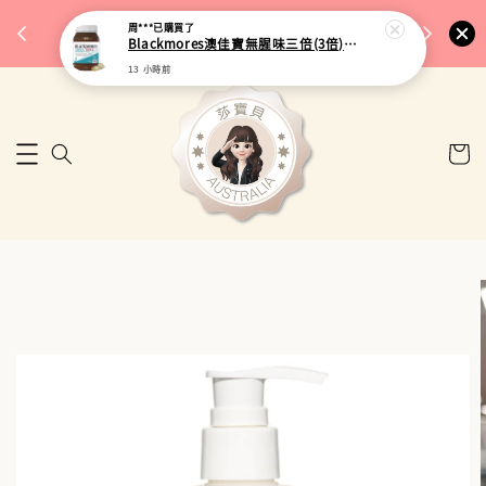
完成將
🎉 77購物節｜保健品滿額最低 91 折
周***
已購買了
🚚 台
Blackmores澳佳寶無腥味三倍(3倍)濃縮加強型深海魚油 150粒
來去逛逛
13 小時前