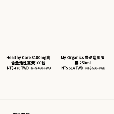
Healthy Care 3100mg高
My Organics 豐盈造型噴
含量活性薑黃100粒
霧 250ml
Sale
NT$ 470 TWD
Regular
Sale
NT$ 514 TWD
Regular
NT$ 490 TWD
NT$ 535 TWD
price
price
price
price