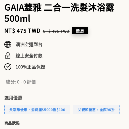
GAIA蓋雅 二合一洗髮沐浴露
500ml
Sale
NT$ 475 TWD
Regular
優惠
NT$ 495 TWD
price
price
澳洲空運到台
線上安全付款
100%正品保證
總分:
0
-
0
評價
適用優惠
父親節優惠，消費滿$5000抵$100
父親節優惠，全館96折
商品狀態