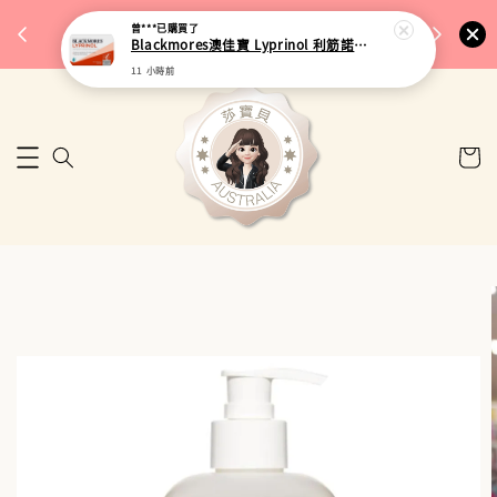
完成將
🎉 77購物節｜保健品滿額最低 91 折
曾***
已購買了
🚚 台
Blackmores澳佳寶 Lyprinol 利筋諾風濕關節膠囊 100粒
來去逛逛
11 小時前