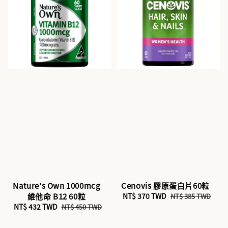
Nature's Own 1000mcg
Cenovis 膠原蛋白片60粒
維他命 B12 60粒
Sale
NT$ 370 TWD
Regular
NT$ 385 TWD
Sale
NT$ 432 TWD
Regular
price
price
NT$ 450 TWD
price
price