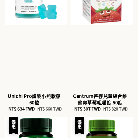
Unichi Pro護髮小熊軟糖
Centrum善存兒童綜合維
60粒
他命草莓咀嚼錠 60錠
Sale
NT$ 634 TWD
Regular
Sale
NT$ 307 TWD
Regular
NT$ 660 TWD
NT$ 320 TWD
price
price
price
price
優惠
優惠