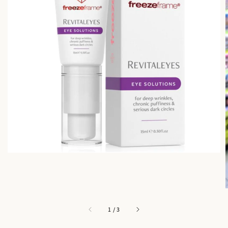
1
/
3