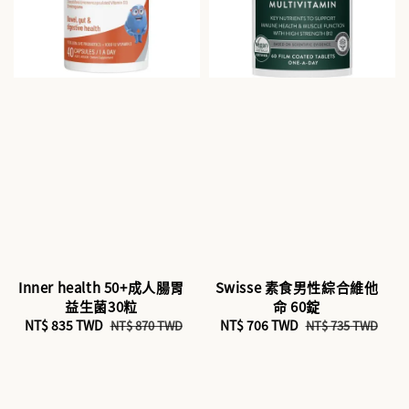
Inner health 50+成人腸胃
Swisse 素食男性綜合維他
益生菌30粒
命 60錠
Sale
NT$ 835 TWD
Regular
Sale
NT$ 706 TWD
Regular
NT$ 870 TWD
NT$ 735 TWD
price
price
price
price