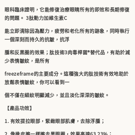
眼科臨床證明，它能修復治療眼睛所有的即效和長期修復
的問題。 3肽動力加維生素C
能立即清除因為壓力，疲勞和老化所有的跡象，同時執行
一個深刻而持久的抗皺，抗浮
腫和反黑圈的效果；肽技術3肉毒桿菌®替代品，有助於減
少表情皺紋，是所有
freezeframe的主要成分。這種強大的肽技術有效地助於
放鬆表情皺紋，你可以看到一
個不僅在細紋明顯減少，並且淡化深深的皺紋。
【產品功效】
1. 有效提拉眼部，緊緻眼部肌膚，去除浮腫；
2. 像橡皮擦一樣擦去黑眼圈，效果高達63.23%；