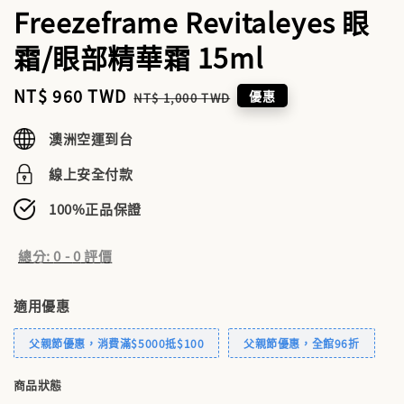
Freezeframe Revitaleyes 眼
霜/眼部精華霜 15ml
Sale
NT$ 960 TWD
Regular
優惠
NT$ 1,000 TWD
price
price
澳洲空運到台
線上安全付款
100%正品保證
總分:
0
-
0
評價
適用優惠
父親節優惠，消費滿$5000抵$100
父親節優惠，全館96折
商品狀態