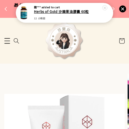
完成將
🎁 父親節限定｜全館96折・指定品牌88折｜滿
魏***
added to cart
🚚 台
Herbs of Gold 沙棘果油膠囊 60粒
$5,000再折$100
12 小時前