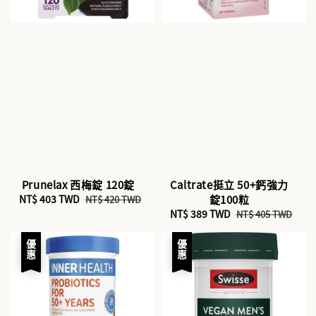
Prunelax 西梅錠 120錠
Caltrate挺立 50+鈣強力
Sale
NT$ 403 TWD
Regular
錠100粒
NT$ 420 TWD
price
price
Sale
NT$ 389 TWD
Regular
NT$ 405 TWD
price
price
優惠
優惠