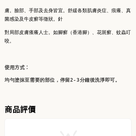
膚。臉部、手部及去身皆宜。舒緩各類肌膚炎症、
痕癢、真
菌感染及牛皮癬等徵狀。針
對局部皮膚
瘙
癢人士。如腳
癬（香港腳）、花斑
癬、蚊蟲叮
咬。
使用方式：
均勻塗抹至需要的部位，停留2-3分鐘後洗淨即可。
商品評價