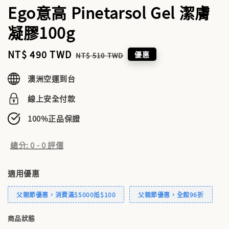
Ego意高 Pinetarsol Gel 潔膚
凝膠100g
Sale
NT$ 490 TWD
Regular
優惠
NT$ 510 TWD
price
price
澳洲空運到台
線上安全付款
100%正品保證
總分:
0
-
0
評價
適用優惠
父親節優惠，消費滿$5000抵$100
父親節優惠，全館96折
商品狀態