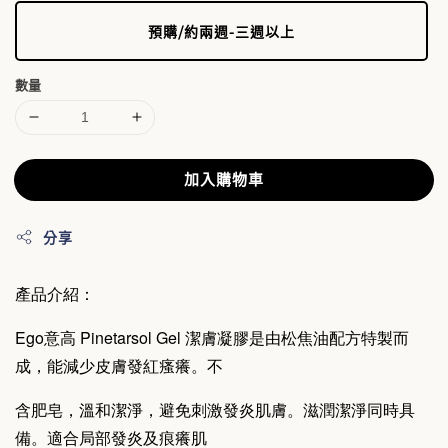
預購/約兩週-三週以上
數量
加入購物車
分享
產品介紹：
Ego意高 Pinetarsol Gel 潔膚凝膠是由松焦油配方特製而
成，能減少皮膚發紅瘙癢。不
含肥皂，溫和潔淨，避免刺激發炎肌膚。滋潤潔淨同時具
備。適合局部發炎及痕癢肌