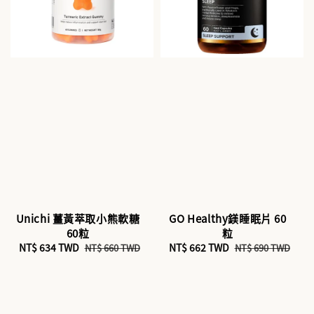
Unichi 薑黃萃取小熊軟糖
GO Healthy鎂睡眠片 60
60粒
粒
Sale
NT$ 634 TWD
Regular
Sale
NT$ 662 TWD
Regular
NT$ 660 TWD
NT$ 690 TWD
price
price
price
price