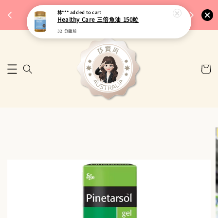
完成將
🎉 77購物節｜保健品滿額最低 91 折
林***
added to cart
🚚 台
Healthy Care 三倍魚油 150粒
來去逛逛
32 分鐘前