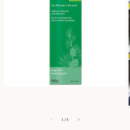
1
/
3