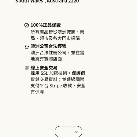
South Wales , Australia 2220