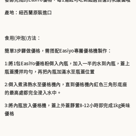
產地：紐西蘭原裝進口
食用(沖泡)方法：
簡單3步驟做優格，需搭配Easiyo專屬優格機製作：
1:將1包EasiYo優格粉倒入內瓶，加入一半的水到內瓶，蓋上
瓶蓋攪拌均勻，再把內瓶加滿水至瓶蓋位置
2:倒入煮沸熱水至優格機內，直到優格機內紅色三角形底座
的最高處都完全浸入水中。
3:將內瓶放入優格機，蓋上外蓋靜置8-12小時即完成1kg美味
優格