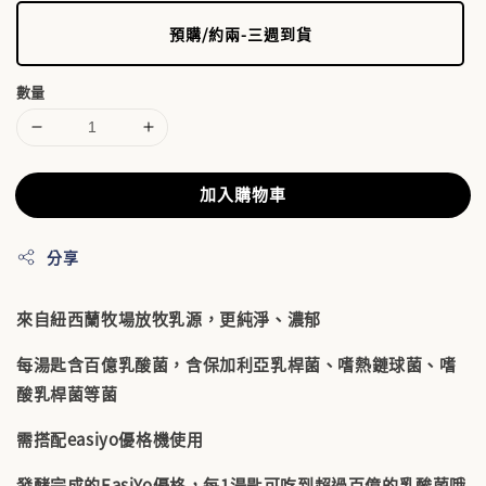
預購/約兩-三週到貨
數量
加入購物車
分享
來自紐西蘭牧場放牧乳源，更純淨、濃郁
每湯匙含百億乳酸菌，含保加利亞乳桿菌、嗜熱鏈球菌、嗜
酸乳桿菌等菌
需搭配easiyo優格機使用
發酵完成的EasiYo優格，每1湯匙可吃到超過百億的乳酸菌哦