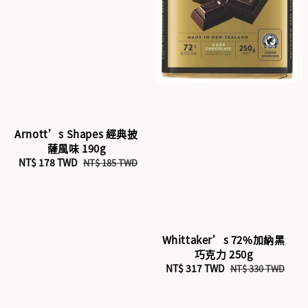
Arnott’s Shapes 經典披
薩風味 190g
Sale
NT$ 178 TWD
Regular
NT$ 185 TWD
price
price
Whittaker’s 72%加納黑
巧克力 250g
Sale
NT$ 317 TWD
Regular
NT$ 330 TWD
price
price