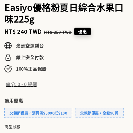
Easiyo優格粉夏日綜合水果口
味225g
Sale
NT$ 240 TWD
Regular
優惠
NT$ 250 TWD
price
price
澳洲空運到台
線上安全付款
100%正品保證
總分:
0
-
0
評價
適用優惠
父親節優惠，消費滿$5000抵$100
父親節優惠，全館96折
商品狀態