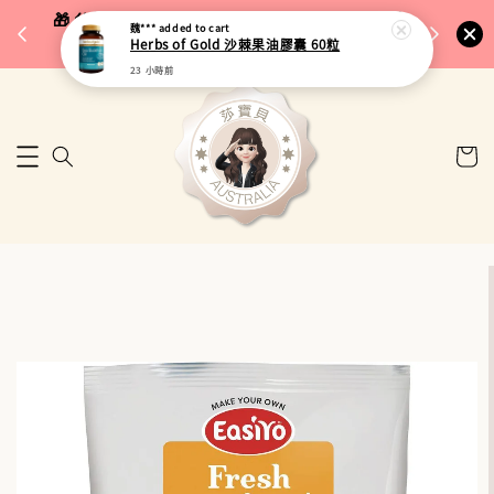
完成將
🎁 父親節限定｜全館96折・指定品牌88折｜滿
魏***
added to cart
🚚 台
Herbs of Gold 沙棘果油膠囊 60粒
$5,000再折$100
23 小時前