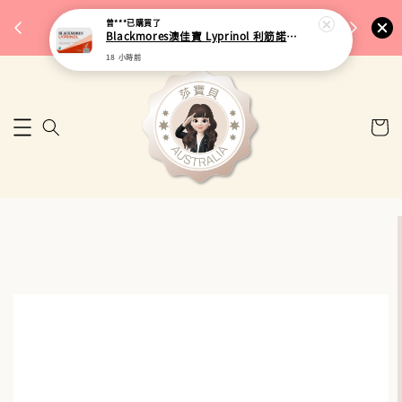
完成將
🎉 77購物節｜保健品滿額最低 91 折
曾***
已購買了
🚚 台
Blackmores澳佳寶 Lyprinol 利筋諾風濕關節膠囊 100粒
來去逛逛
18 小時前