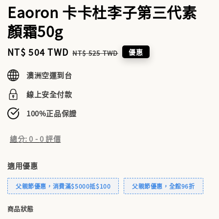
Eaoron 卡卡杜李子第三代素
顏霜50g
Sale
NT$ 504 TWD
Regular
優惠
NT$ 525 TWD
price
price
澳洲空運到台
線上安全付款
100%正品保證
總分:
0
-
0
評價
適用優惠
父親節優惠，消費滿$5000抵$100
父親節優惠，全館96折
商品狀態