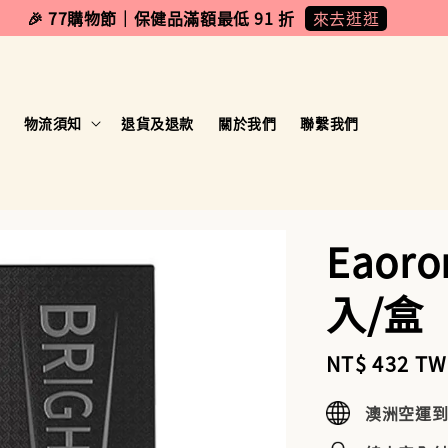
來去逛逛
🎉 77購物節｜保健品滿額最低 91 折
物流須知
退貨及退款
關於我們
聯繫我們
Eaor
入/盒
Sale
NT$ 432 T
price
澳洲空運