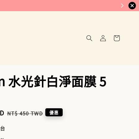
on 水光針白淨面膜 5
WD
Regular
優惠
NT$ 450 TWD
price
到台