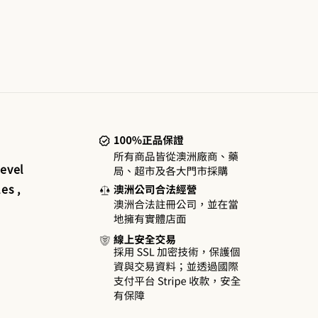
price
price
evel
es ,