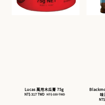
Lucas 萬用木瓜膏 75g
Blackm
味
Sale
NT$ 317 TWD
Regular
NT$ 330 TWD
price
price
Sal
NT$
pri