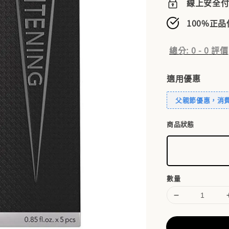
線上安全
100%正
總分:
0
-
0
評價
適用優惠
父親節優惠，消費滿
商品狀態
數量