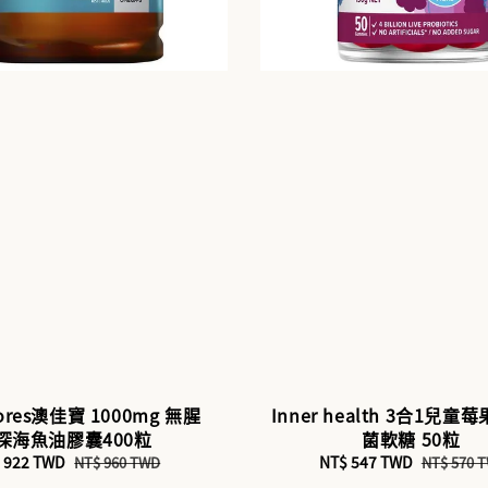
ores澳佳寶 1000mg 無腥
Inner health 3合1兒
深海魚油膠囊400粒
菌軟糖 50粒
e
 922 TWD
Regular
Sale
NT$ 547 TWD
Regular
NT$ 960 TWD
NT$ 570 
ce
price
price
price