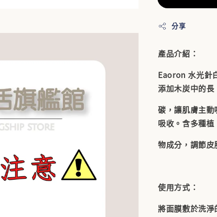
分享
產品介紹：
Eaoron 水
添加木炭中的長
碳，讓肌膚主動
吸收。含多種植
物成分，調節皮
使用方式：
將面膜敷於洗淨的