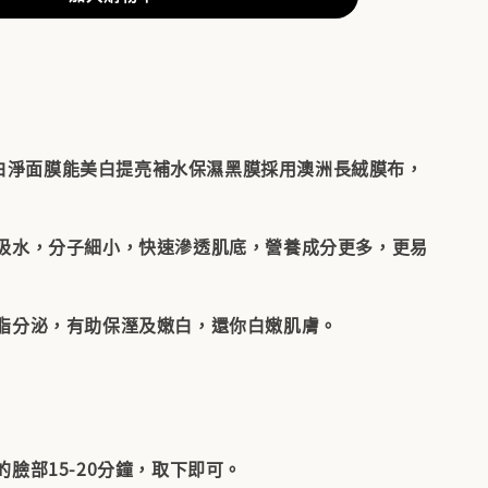
光針白淨面膜能美白提亮補水保濕黑膜採用澳洲長絨膜布，
吸水，分子細小，快速滲透肌底，營養成分更多，更易
脂分泌，有助保溼及嫩白，還你白嫩肌膚。
臉部15-20分鐘，取下即可。