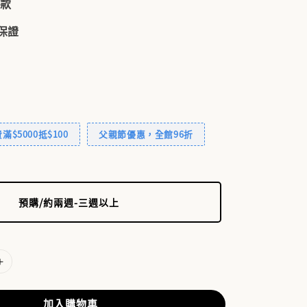
付款
品保證
$5000抵$100
父親節優惠，全館96折
預購/約兩週-三週以上
加入購物車