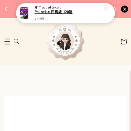
完成將
🎉 77購物節｜保健品滿額最低 91 折
林***
added to cart
🚚 台
Prunelax 西梅錠 120錠
來去逛逛
1 小時前