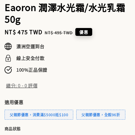
Eaoron 潤澤水光霜/水光乳霜
50g
Sale
NT$ 475 TWD
Regular
優惠
NT$ 495 TWD
price
price
澳洲空運到台
線上安全付款
100%正品保證
總分:
0
-
0
評價
適用優惠
父親節優惠，消費滿$5000抵$100
父親節優惠，全館96折
商品狀態