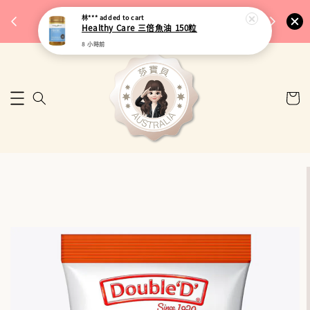
完成將
🎉 77購物節｜保健品滿額最低 91 折
林***
added to cart
🚚 台
Healthy Care 三倍魚油 150粒
來去逛逛
8 小時前