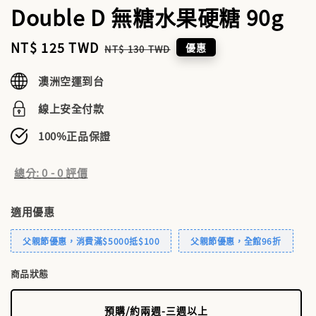
Double D 無糖水果硬糖 90g
Sale
NT$ 125 TWD
Regular
優惠
NT$ 130 TWD
price
price
澳洲空運到台
線上安全付款
100%正品保證
總分:
0
-
0
評價
適用優惠
父親節優惠，消費滿$5000抵$100
父親節優惠，全館96折
商品狀態
預購/約兩週-三週以上