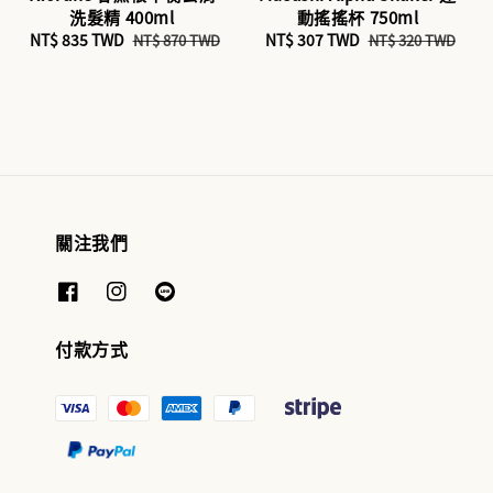
洗髮精 400ml
動搖搖杯 750ml
Sale
NT$ 835 TWD
Regular
Sale
NT$ 307 TWD
Regular
NT$ 870 TWD
NT$ 320 TWD
price
price
price
price
關注我們
付款方式