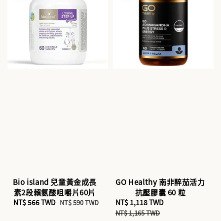
Bio island 兒童黃金成長
GO Healthy 南非醉茄活力
素2段賴氨酸咀嚼片60片
抗壓膠囊 60 粒
Sale
NT$ 566 TWD
Regular
Sale
NT$ 1,118 TWD
Regular
NT$ 590 TWD
price
price
price
price
NT$ 1,165 TWD