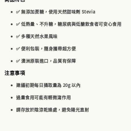
✅
無添加蔗糖
，使用天然甜味劑 Stevia
✅
低熱量、不升糖
，糖尿病與低醣飲食者可安心食用
✅ 多種天然水果風味
✅ 便利包裝，隨身攜帶超方便
✅ 澳洲原裝進口，品質有保障
注意事項
建議初期每日攝取量為 20g 以內
過量食用可能有輕微瀉作用
請存放於陰涼乾燥處，避免陽光直射