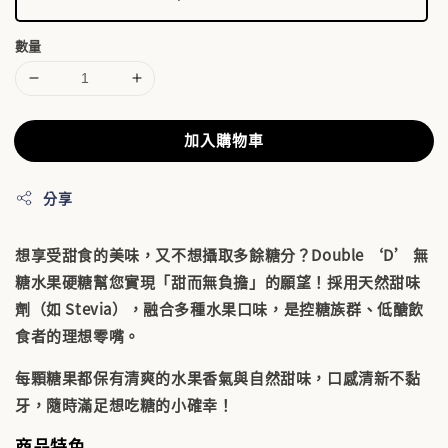
數量
加入購物車
分享
想享受甜食的美味，又不想攝取多餘糖分？
Double ‘D’ 無
糖水果硬糖
幫您實現「甜而無負擔」的願望！採用天然甜味
劑（如 Stevia），融合多種水果口味，是控糖族群、低醣飲
食者的理想零嘴。
每顆糖果都保有清爽的水果香氣與自然甜味，口感清新不黏
牙，隨時滿足想吃糖的小確幸！
商品特色