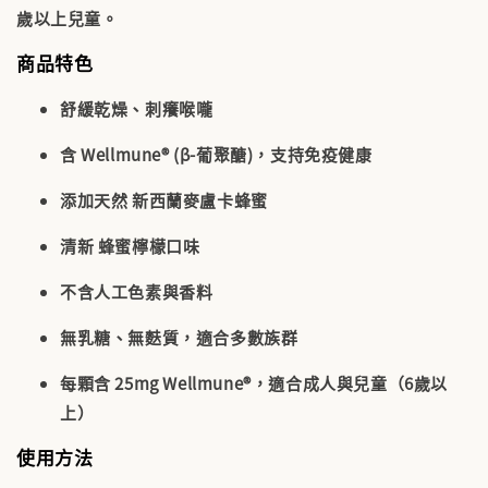
歲以上兒童。
商品特色
舒緩乾燥、刺癢喉嚨
含
Wellmune® (β-葡聚醣)
，支持免疫健康
添加天然
新西蘭麥盧卡蜂蜜
清新
蜂蜜檸檬口味
不含人工色素與香料
無乳糖、無麩質
，適合多數族群
每顆含
25mg Wellmune®
，適合成人與兒童（6歲以
上）
使用方法