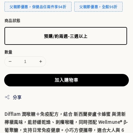
父親節優惠，保健品任兩件享94折
父親節優惠，全館96折
商品狀態
預購/約兩週-三週以上
數量
加入購物車
分享
Difflam 潤喉糖＋免疫配方，結合
新西蘭麥盧卡蜂蜜
與清新
檸檬風味，能舒緩乾燥、刺癢喉嚨，同時搭配
Wellmune® β-
葡聚醣
，支持日常免疫健康。小巧方便攜帶，適合大人與 6