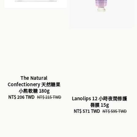
The Natural
Confectionery 天然糖果
小熊軟糖 180g
Sale
NT$ 206 TWD
Regular
NT$ 215 TWD
Lanolips 12 小時夜間修護
price
price
唇膜 15g
Sale
NT$ 571 TWD
Regular
NT$ 595 TWD
price
price