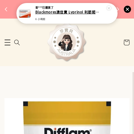
完成將
🎉 77購物節｜保健品滿額最低 91 折
曾***
已購買了
🚚 台
Blackmores澳佳寶 Lyprinol 利筋諾風濕關節膠囊 100粒
來去逛逛
6 小時前