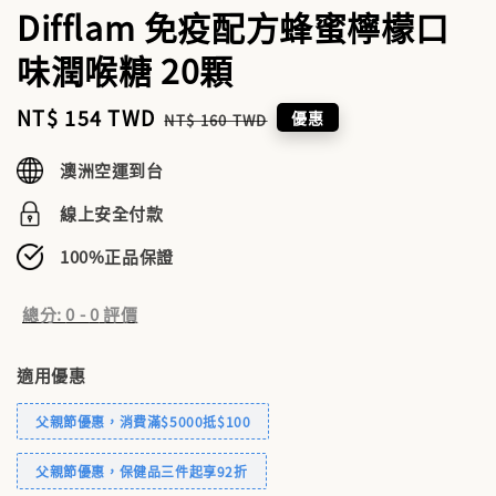
Difflam 免疫配方蜂蜜檸檬口
味潤喉糖 20顆
Sale
NT$ 154 TWD
Regular
優惠
NT$ 160 TWD
price
price
澳洲空運到台
線上安全付款
100%正品保證
總分:
0
-
0
評價
適用優惠
父親節優惠，消費滿$5000抵$100
父親節優惠，保健品三件起享92折