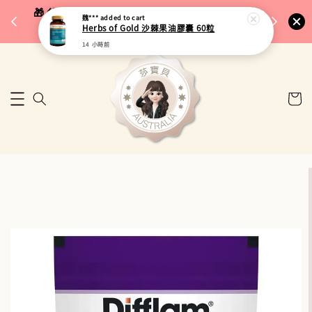
完成將
🎁 父親節限定｜全館96折・指定品牌88折｜滿
魏***
added to cart
🚚 台
Herbs of Gold 沙棘果油膠囊 60粒
$5,000再折$100
14 小時前