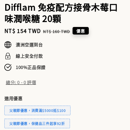
Difflam 免疫配方接骨木莓口
味潤喉糖 20顆
Sale
NT$ 154 TWD
Regular
優惠
NT$ 160 TWD
price
price
澳洲空運到台
線上安全付款
100%正品保證
總分:
0
-
0
評價
適用優惠
父親節優惠，消費滿$5000抵$100
父親節優惠，保健品三件起享92折