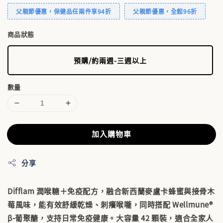
父親節優惠，保健品任兩件享94折
父親節優惠，全館96折
商品狀態
預購/約兩週-三週以上
數量
加入購物車
分享
Difflam 潤喉糖＋免疫配方，融合新西蘭麥盧卡蜂蜜與接骨木
莓風味，能有效舒緩乾燥、刺癢喉嚨，同時搭配
Wellmune®
β-葡聚醣
，支持日常免疫健康。大容量 42 顆裝，適合全家人