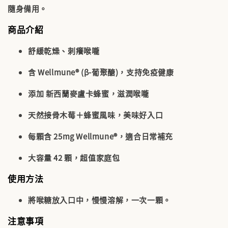
隨身備用。
商品介紹
舒緩乾燥、刺癢喉嚨
含
Wellmune® (β-葡聚醣)
，支持免疫健康
添加
新西蘭麥盧卡蜂蜜
，滋潤喉嚨
天然接骨木莓＋蜂蜜風味，美味好入口
每顆含
25mg Wellmune®
，適合日常補充
大容量 42 顆，超值家庭包
使用方法
將喉糖放入口中，慢慢溶解，一次一顆。
注意事項