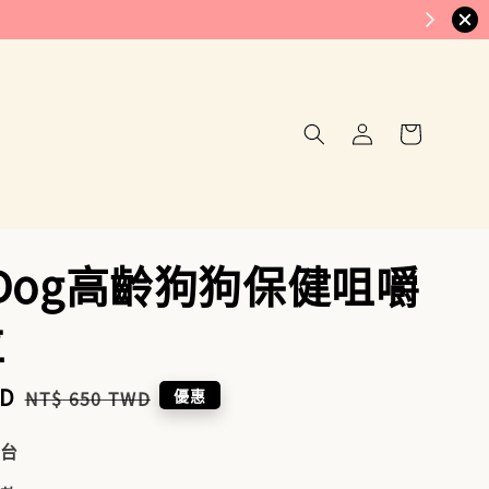
y Dog高齡狗狗保健咀嚼
粒
WD
Regular
優惠
NT$ 650 TWD
price
到台