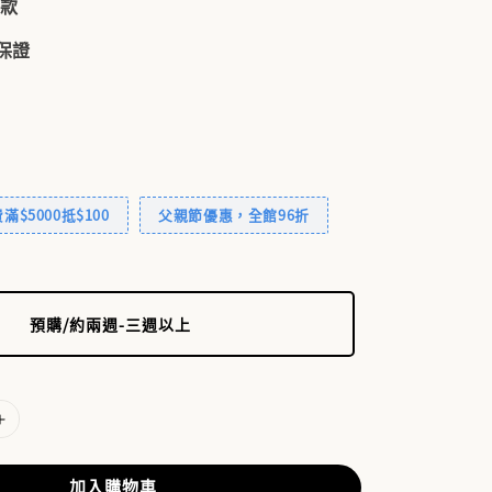
付款
品保證
$5000抵$100
父親節優惠，全館96折
預購/約兩週-三週以上
加入購物車