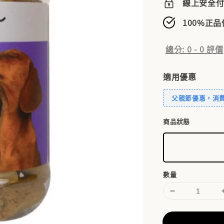
線上安全
100%正
總分:
0
-
0
評價
適用優惠
父親節優惠，消費滿
商品狀態
數量