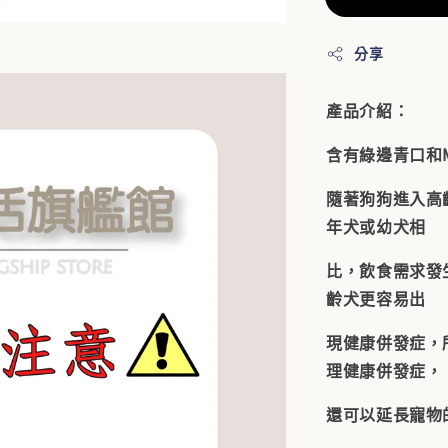
分享
產品介紹：
含有綠邊青口和
隨著狗狗進入高
年犬或幼犬相
比，飲食需求發
齡犬更容易出
現健康併發症，
理健康併發症，
還可以延長寵物