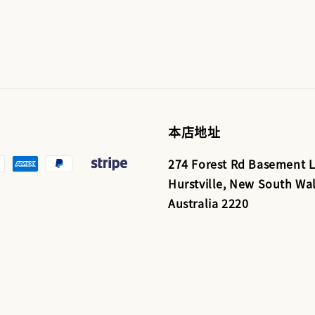
price
price
price
本店地址
274 Forest Rd Basement L
Hurstville, New South Wal
Australia 2220