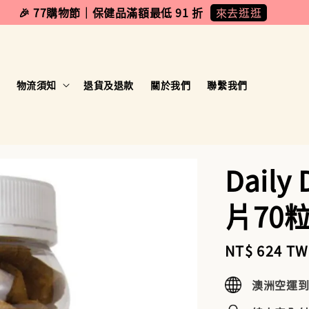
來去逛逛
🎉 77購物節｜保健品滿額最低 91 折
物流須知
退貨及退款
關於我們
聯繫我們
Dail
片70
Sale
NT$ 624 T
price
澳洲空運