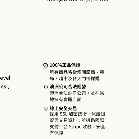
price
price
evel
es ,