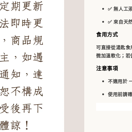
✅ 無人工
✅ 來自天
食用方式
可直接從湯匙食
微加溫軟化；若
注意事項
不適用於
使用前請