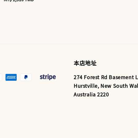
price
本店地址
274 Forest Rd Basement L
Hurstville, New South Wal
Australia 2220