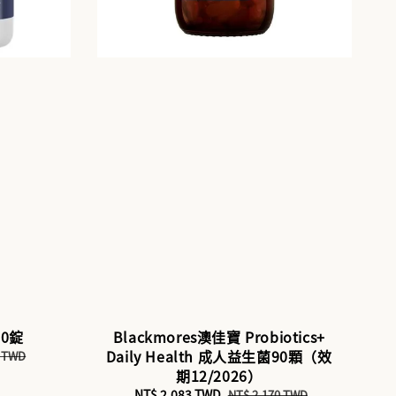
60錠
Blackmores澳佳寶 Probiotics+
Daily Health 成人益生菌90顆（效
0 TWD
期12/2026）
Sale
NT$ 2,083 TWD
Regular
NT$ 2,170 TWD