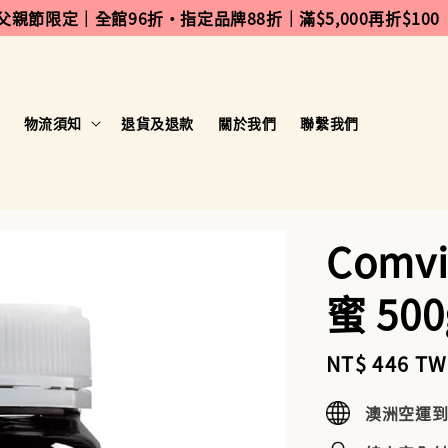
 父親節限定｜全館96折・指定品牌88折｜滿$5,000再折$100
物流須知
退貨及退款
關於我們
聯繫我們
Com
蜜 500
Sale
NT$ 446 T
price
澳洲空運