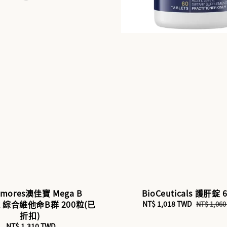
kmores澳佳寶 Mega B
BioCeuticals 護肝錠 
x 綜合維他命B群 200粒(已
Sale
NT$ 1,018 TWD
Regular
NT$ 1,06
折扣)
price
price
NT$ 1,310 TWD
Regular