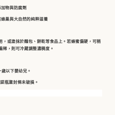
添加物與防腐劑
然蜂巢與大自然的純粹滋養
用，或塗抹於麵包、餅乾等食品上。若蜂蜜偏硬，可稍
偏稀，則可冷藏調整濃稠度。
一歲以下嬰幼兒
。
確認瓶蓋封條未破損。