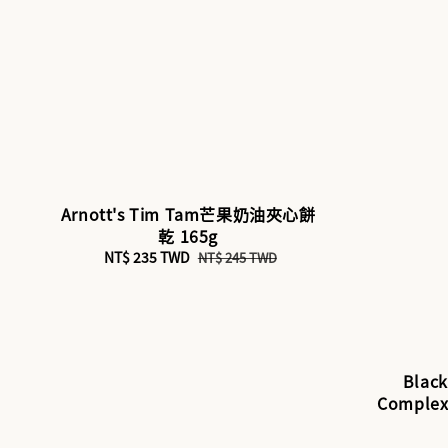
Arnott's Tim Tam芒果奶油夾心餅
乾 165g
Sale
NT$ 235 TWD
Regular
NT$ 245 TWD
price
price
Blac
Comple