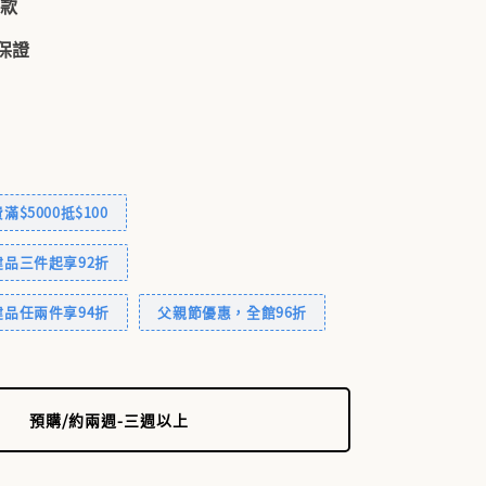
付款
品保證
$5000抵$100
品三件起享92折
品任兩件享94折
父親節優惠，全館96折
預購/約兩週-三週以上