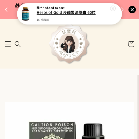
完成將
🎁 父親節限定｜全館96折・指定品牌88折｜滿
魏***
added to cart
🚚 台
Herbs of Gold 沙棘果油膠囊 60粒
$5,000再折$100
16 小時前