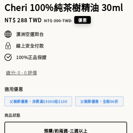
Cheri 100%純茶樹精油 30ml
Sale
NT$ 288 TWD
Regular
優惠
NT$ 300 TWD
price
price
澳洲空運到台
線上安全付款
100%正品保證
總分:
0
-
0
評價
適用優惠
父親節優惠，消費滿$5000抵$100
父親節優惠，全館96折
商品狀態
預購/約兩週-三週以上