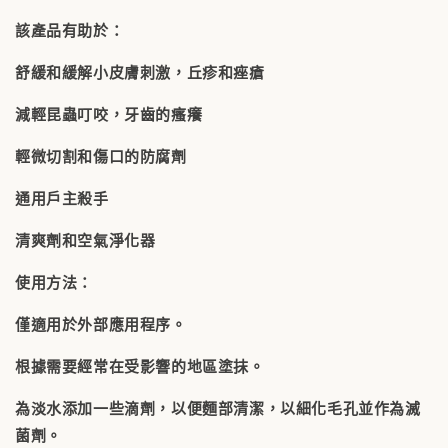
該產品有助於：
舒緩和緩解小皮膚刺激，丘疹和痤瘡
減輕昆蟲叮咬，牙齒的瘙癢
輕微切割和傷口的防腐劑
通用戶主殺手
清爽劑和空氣淨化器
使用方法：
僅適用於外部應用程序。
根據需要經常在受影響的地區塗抹。
為淡水添加一些滴劑，以便麵部清潔，以細化毛孔並作為滅
菌劑。