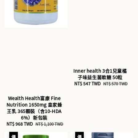
Inner health 3合1兒童橘
子味益生菌軟糖 50粒
Sale
NT$ 547 TWD
Regular
NT$ 570 TWD
price
price
Wealth Health富康 Fine
Nutrition 1650mg 皇家蜂
王乳 365顆裝（含10-HDA
6%）新包裝
Sale
NT$ 968 TWD
Regular
NT$ 1,100 TWD
price
price