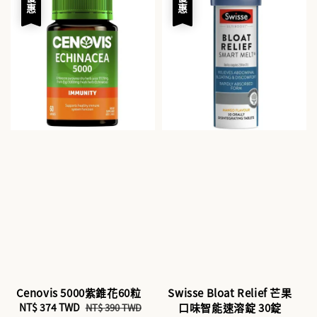
優惠
優惠
Cenovis 5000紫錐花60粒
Swisse Bloat Relief 芒果
Sale
NT$ 374 TWD
Regular
口味智能速溶錠 30錠
NT$ 390 TWD