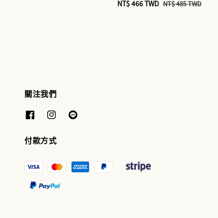
price
price
Sale
NT$ 466 TWD
Regular
NT$ 485 TWD
price
price
關注我們
付款方式