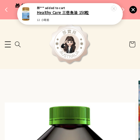
完成將
🎁 父親節限定｜全館96折・指定品牌88折｜滿
林***
added to cart
🚚 台
Healthy Care 三倍魚油 150粒
$5,000再折$100
12 小時前