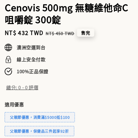
Cenovis 500mg 無糖維他命C
咀嚼錠 300錠
Sale
NT$ 432 TWD
Regular
售完
NT$ 450 TWD
price
price
澳洲空運到台
線上安全付款
100%正品保證
總分:
0
-
0
評價
適用優惠
父親節優惠，消費滿$5000抵$100
父親節優惠，保健品三件起享92折