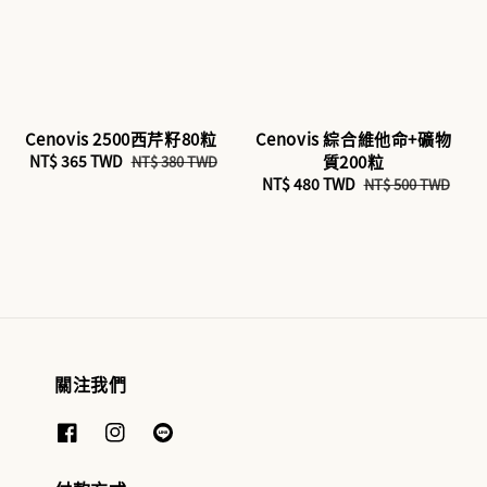
Cenovis 2500西芹籽80粒
Cenovis 綜合維他命+礦物
Sale
NT$ 365 TWD
Regular
質200粒
NT$ 380 TWD
price
price
Sale
NT$ 480 TWD
Regular
NT$ 500 TWD
price
price
關注我們