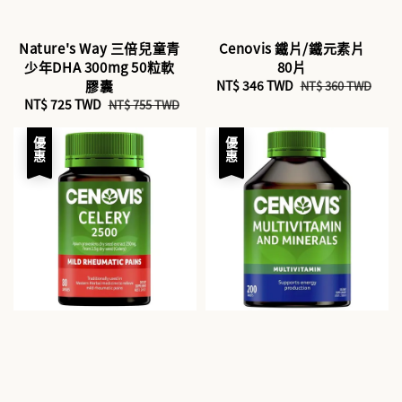
Nature's Way 三倍兒童青
Cenovis 鐵片/鐵元素片
少年DHA 300mg 50粒軟
80片
膠囊
Sale
NT$ 346 TWD
Regular
NT$ 360 TWD
Sale
NT$ 725 TWD
Regular
price
price
NT$ 755 TWD
price
price
優惠
優惠