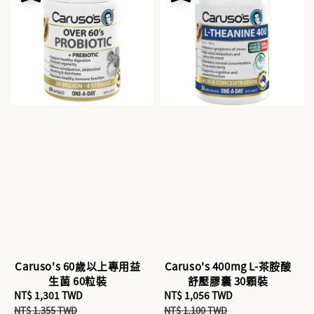
Caruso's 60歲以上專用益
Caruso's 400mg L-茶胺酸
生菌 60粒裝
舒壓膠囊 30顆裝
Sale
NT$ 1,301 TWD
Regular
Sale
NT$ 1,056 TWD
Regular
price
price
price
price
NT$ 1,355 TWD
NT$ 1,100 TWD