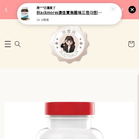
完成將
🎉 77購物節｜保健品滿額最低 91 折
周***
已購買了
🚚 台
Blackmores澳佳寶無腥味三倍(3倍)濃縮加強型深海魚油 150粒
來去逛逛
14 小時前