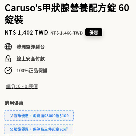
Caruso's甲狀腺營養配方錠 60
錠裝
Sale
NT$ 1,402 TWD
Regular
優惠
NT$ 1,460 TWD
price
price
澳洲空運到台
線上安全付款
100%正品保證
總分:
0
-
0
評價
適用優惠
父親節優惠，消費滿$5000抵$100
父親節優惠，保健品三件起享92折