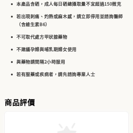
本產品含硒，成人每日硒總攝取量不宜超過150微克
若出現刺痛、灼熱或麻木感，請立即停用並諮詢醫師
（含維生素B6）
不可取代處方甲狀腺藥物
不建議孕婦與哺乳期婦女使用
與藥物請間隔2小時服用
若有服藥或疾病者，請先諮詢專業人士
商品評價