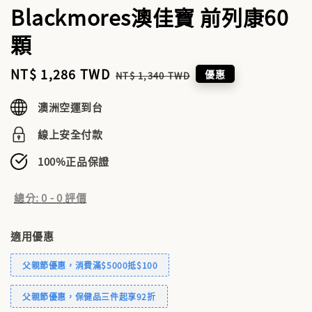
Blackmores澳佳寶 前列康60
顆
Sale
NT$ 1,286 TWD
Regular
優惠
NT$ 1,340 TWD
price
price
澳洲空運到台
線上安全付款
100%正品保證
總分:
0
-
0
評價
適用優惠
父親節優惠，消費滿$5000抵$100
父親節優惠，保健品三件起享92折