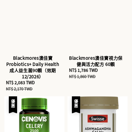
Blackmores澳佳寶
Blackmores澳佳寶視力保
Probiotics+ Daily Health
健與活力配方 60顆
成人益生菌90顆（效期
Sale
NT$ 1,786 TWD
Regular
12/2026）
price
price
NT$ 1,860 TWD
Sale
NT$ 2,083 TWD
Regular
price
price
NT$ 2,170 TWD
優惠
優惠