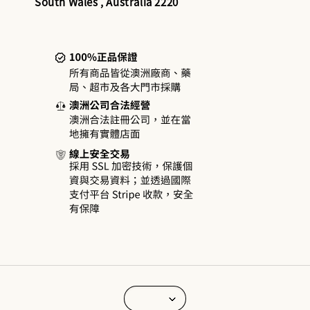
South Wales , Australia 2220