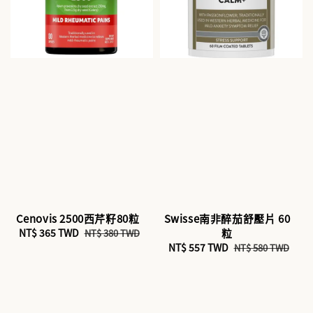
Cenovis 2500西芹籽80粒
Swisse南非醉茄舒壓片 60
Sale
NT$ 365 TWD
Regular
粒
NT$ 380 TWD
price
price
Sale
NT$ 557 TWD
Regular
NT$ 580 TWD
price
price