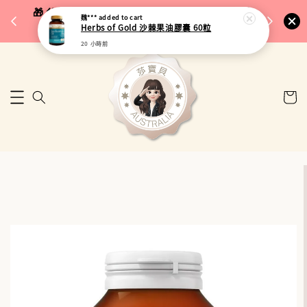
完成將
🎁 父親節限定｜全館96折・指定品牌88折｜滿
魏***
added to cart
🚚 台
Herbs of Gold 沙棘果油膠囊 60粒
$5,000再折$100
20 小時前