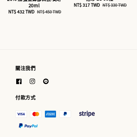
Sale
NT$ 317 TWD
Regular
20ml
NT$ 330 TWD
price
price
Sale
NT$ 432 TWD
Regular
NT$ 450 TWD
price
price
關注我們
付款方式