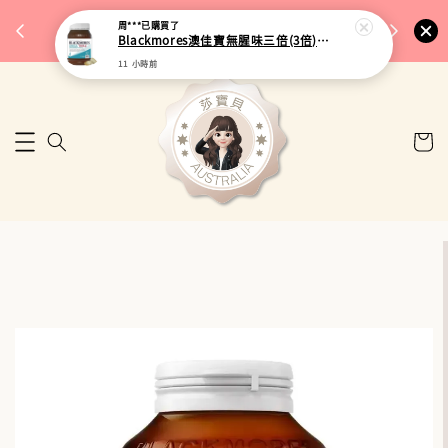
完成將
🎉 77購物節｜保健品滿額最低 91 折
周***
已購買了
🚚 台
Blackmores澳佳寶無腥味三倍(3倍)濃縮加強型深海魚油 150粒
來去逛逛
11 小時前