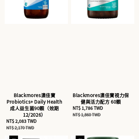
Blackmores澳佳寶
Blackmores澳佳寶視力保
Probiotics+ Daily Health
健與活力配方 60顆
成人益生菌90顆（效期
Sale
NT$ 1,786 TWD
Regular
12/2026）
price
price
NT$ 1,860 TWD
Sale
NT$ 2,083 TWD
Regular
price
price
NT$ 2,170 TWD