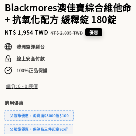
Blackmores澳佳寶綜合維他命
+ 抗氧化配方 緩釋錠 180錠
Sale
NT$ 1,954 TWD
Regular
優惠
NT$ 2,035 TWD
price
price
澳洲空運到台
線上安全付款
100%正品保證
總分:
0
-
0
評價
適用優惠
父親節優惠，消費滿$5000抵$100
父親節優惠，保健品三件起享92折