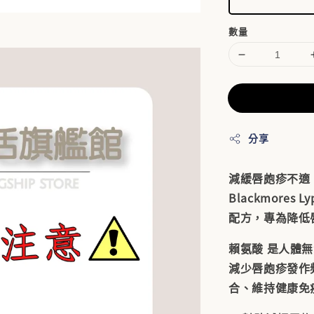
數量
分享
減緩唇皰疹不適
Blackmores L
配方，專為降低
賴氨酸
是人體無
減少唇皰疹發作
合、維持健康免