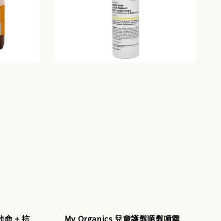
他命 + 抗
My Organics 兒童護髮順髮噴霧