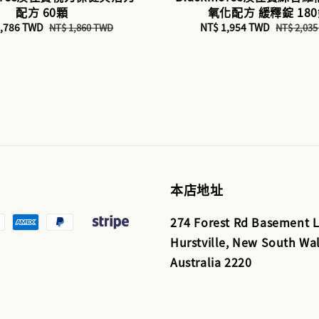
配方 60顆
氧化配方 緩釋錠 18
1,786 TWD
Regular
Sale
NT$ 1,954 TWD
Regular
NT$ 1,860 TWD
NT$ 2,03
price
price
price
本店地址
274 Forest Rd Basement L
Hurstville, New South Wal
Australia 2220