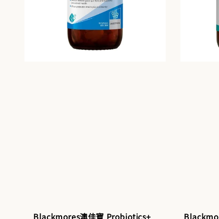
Blackmores澳佳寶 Probiotics+
Black