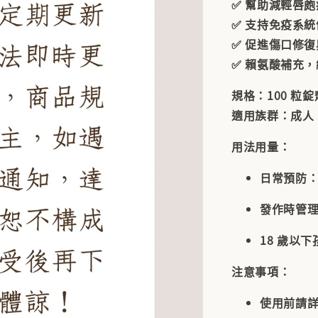
✅ 幫助減輕唇
✅ 支持免疫系統
✅ 促進傷口修
✅ 賴氨酸補充
規格
：100 粒錠
適用族群
：成人
用法用量
：
日常預防
：
發作時管
18 歲以
注意事項
：
使用前請