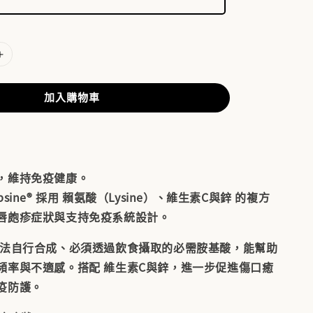
加入購物車
，維持免疫健康。
ypsine® 採用
賴氨酸（Lysine）、維生素C與鋅
的複方
唇皰疹症狀與支持免疫系統設計。
法自行合成、必須透過飲食攝取的必需胺基酸，能幫助
頻率與不適感。搭配
維生素C與鋅
，進一步促進傷口癒
疫防護。