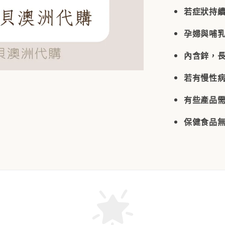
若症狀持
孕婦與哺
內含鋅，
若有慢性
有些產品
保健食品