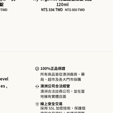
0錠
120ml
Sale
NT$ 336 TWD
Regular
5 TWD
NT$ 350 TWD
price
price
evel
es ,