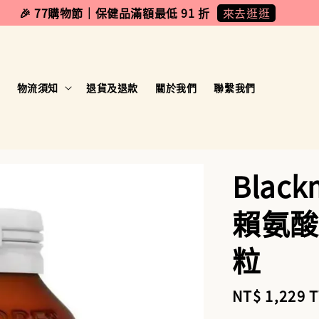
來去逛逛
🎉 77購物節｜保健品滿額最低 91 折
物流須知
退貨及退款
關於我們
聯繫我們
Blac
賴氨酸
粒
Sale
NT$ 1,229 
price