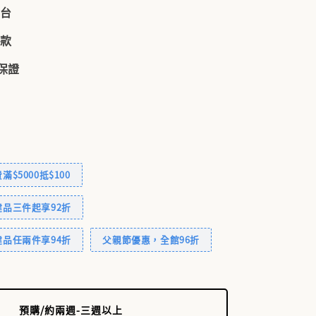
到台
付款
品保證
$5000抵$100
品三件起享92折
品任兩件享94折
父親節優惠，全館96折
預購/約兩週-三週以上