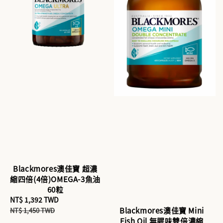
Blackmores澳佳寶 超濃
縮四倍(4倍)OMEGA-3魚油
60粒
Sale
NT$ 1,392 TWD
Regular
Blackmores澳佳寶 Mini
price
price
NT$ 1,450 TWD
Fish Oil 無腥味雙倍濃縮