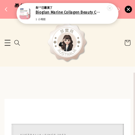
完成將
🎁 父親節限定｜全館96折・指定品牌88折｜滿
朱**
已購買了
🚚 台
Bioglan Marine Collagen Beauty Complex 海洋膠原蛋白美妍飲 25ml x 15包
$5,000再折$100
1 小時前