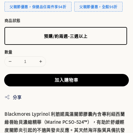
父親節優惠，保健品任兩件享94折
父親節優惠，全館96折
商品狀態
預購/約兩週-三週以上
數量
加入購物車
分享
Blackmores Lyprinol 利筋諾風濕關節膠囊內含專利紐西蘭
綠唇貽貝濃縮精華（Marine PCSO-524™），有助於舒緩輕
度關節炎引起的不適與發炎反應。其天然海洋脂質具備抗發