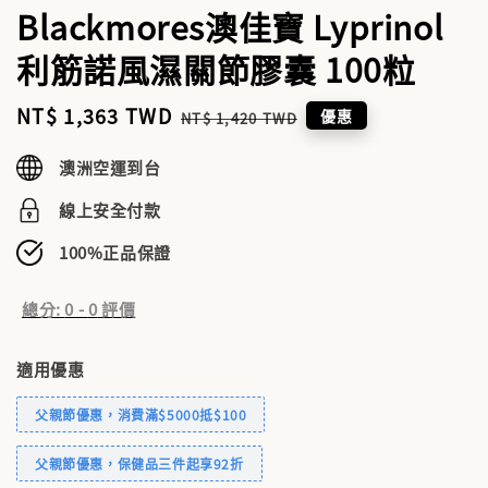
Blackmores澳佳寶 Lyprinol
利筋諾風濕關節膠囊 100粒
Sale
NT$ 1,363 TWD
Regular
優惠
NT$ 1,420 TWD
price
price
澳洲空運到台
線上安全付款
100%正品保證
總分:
0
-
0
評價
適用優惠
父親節優惠，消費滿$5000抵$100
父親節優惠，保健品三件起享92折