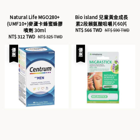
Natural Life MGO280+
Bio island 兒童黃金成長
(UMF10+)麥蘆卡蜂蜜蜂膠
素2段賴氨酸咀嚼片60片
噴劑 30ml
Sale
NT$ 566 TWD
Regular
NT$ 590 TWD
Sale
NT$ 312 TWD
Regular
price
price
NT$ 325 TWD
price
price
優惠
優惠