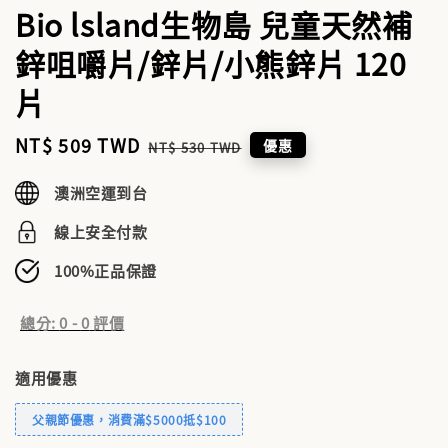
Bio lsland生物島 兒童天然補
鋅咀嚼片/鋅片/小熊鋅片 120
片
Sale
NT$ 509 TWD
Regular
優惠
NT$ 530 TWD
price
price
澳洲空運到台
線上安全付款
100%正品保證
總分:
0
-
0
評價
適用優惠
父親節優惠，消費滿$5000抵$100