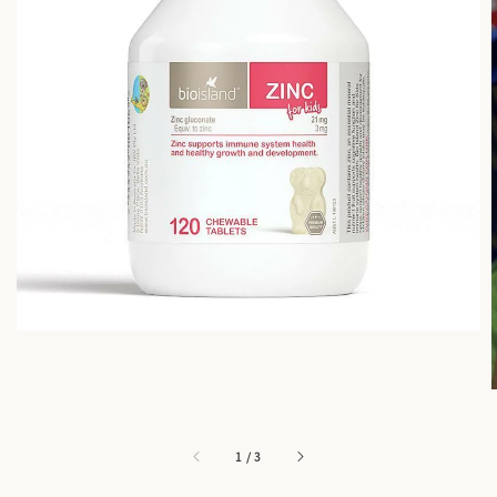
1
/
3