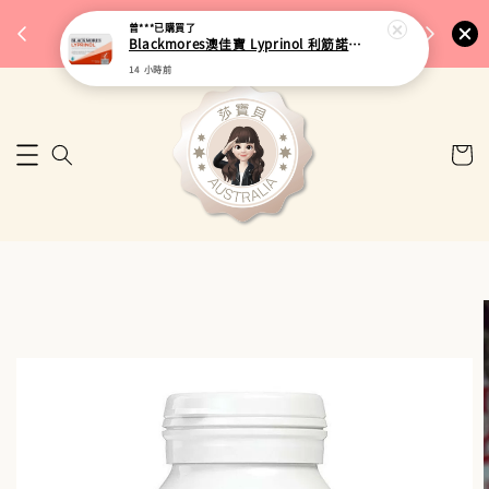
完成將
🎉 77購物節｜保健品滿額最低 91 折
曾***
已購買了
🚚 台
Blackmores澳佳寶 Lyprinol 利筋諾風濕關節膠囊 100粒
來去逛逛
14 小時前