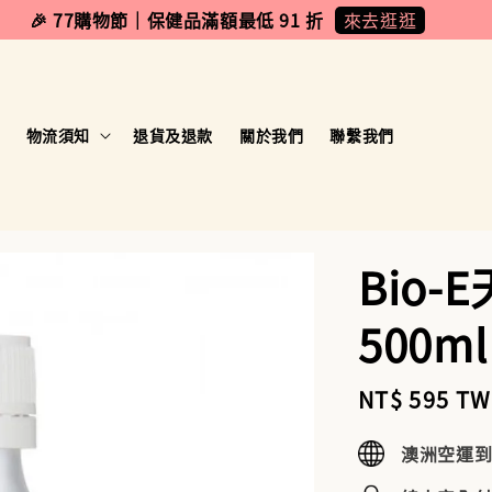
來去逛逛
🎉 77購物節｜保健品滿額最低 91 折
物流須知
退貨及退款
關於我們
聯繫我們
Bio
500ml
Sale
NT$ 595 T
price
澳洲空運