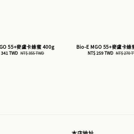
 MGO 55+麥盧卡蜂蜜 400g
Bio-E MGO 55+麥盧卡蜂蜜
e
 341 TWD
Regular
Sale
NT$ 259 TWD
Regular
NT$ 355 TWD
NT$ 270 
ce
price
price
price
本店地址