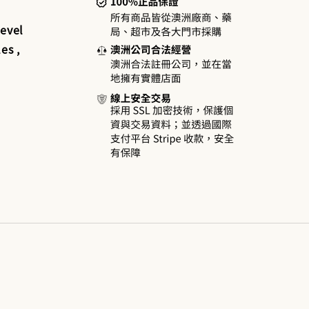
evel
es ,