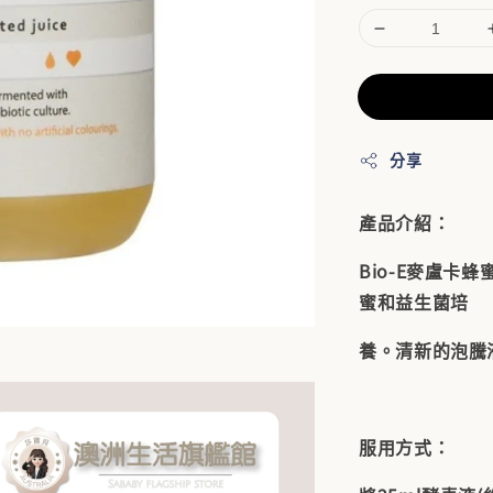
分享
產品介紹：
Bio-E麥盧
蜜和益生菌培
養。清新的泡騰
服用方式：