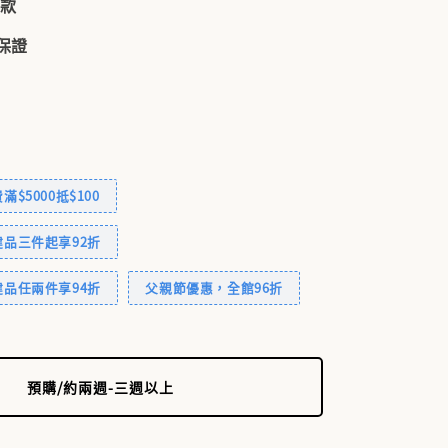
付款
品保證
$5000抵$100
品三件起享92折
品任兩件享94折
父親節優惠，全館96折
預購/約兩週-三週以上