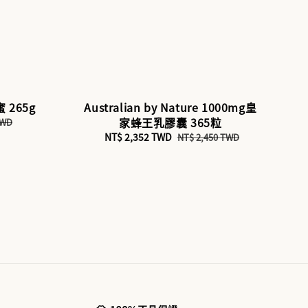
 265g
Australian by Nature 1000mg皇
家蜂王乳膠囊 365粒
TWD
Sale
NT$ 2,352 TWD
Regular
NT$ 2,450 TWD
price
price