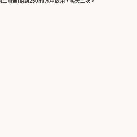
(約三瓶蓋)對到250ml水中飲用，每天三次。