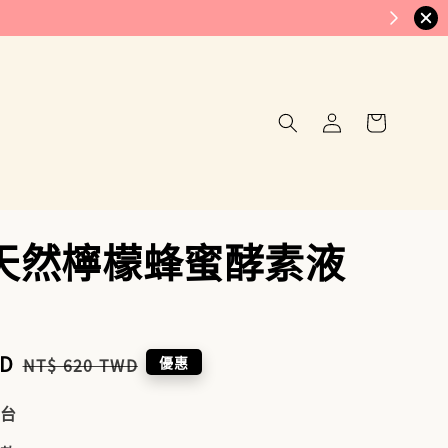
-E天然檸檬蜂蜜酵素液
WD
Regular
優惠
NT$ 620 TWD
price
到台