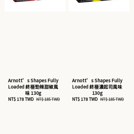
Arnott’s Shapes Fully
Arnott’s Shapes Fully
Loaded 終極勁辣甜椒風
Loaded 終極濃起司風味
味 130g
130g
Sale
NT$ 178 TWD
Regular
Sale
NT$ 178 TWD
Regular
NT$ 185 TWD
NT$ 185 TWD
price
price
price
price