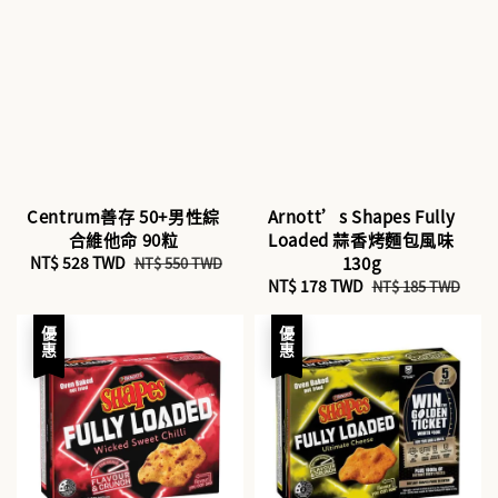
Centrum善存 50+男性綜
Arnott’s Shapes Fully
合維他命 90粒
Loaded 蒜香烤麵包風味
Sale
NT$ 528 TWD
Regular
130g
NT$ 550 TWD
price
price
Sale
NT$ 178 TWD
Regular
NT$ 185 TWD
price
price
優惠
優惠