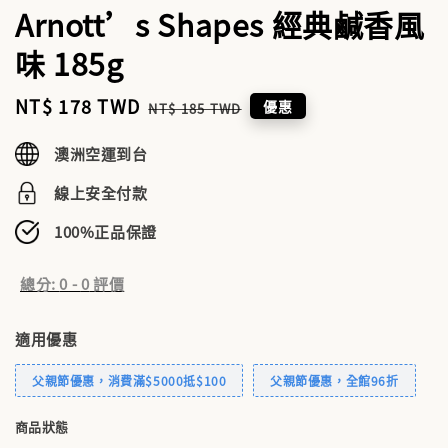
Arnott’s Shapes 經典鹹香風
味 185g
Sale
NT$ 178 TWD
Regular
優惠
NT$ 185 TWD
price
price
澳洲空運到台
線上安全付款
100%正品保證
總分:
0
-
0
評價
適用優惠
父親節優惠，消費滿$5000抵$100
父親節優惠，全館96折
商品狀態