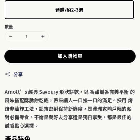
預購/約2-3週
數量
加入購物車
分享
Arnott’s 經典 Savoury 形狀餅乾，以
香甜鹹香完美平衡
的
風味搭配酥脆餅乾底，帶來讓人一口接一口的滿足。採用
烤
焙非油炸工法
，鋁箔密封保持新鮮度，是澳洲家喻戶曉的派
對必備零食。不論是與好友分享還是獨自享受，都是最佳的
鹹香點心選擇。
產品特色