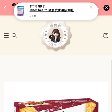
完成將
🎁 父親節限定｜全館96折・指定品牌88折｜滿
李***
已購買了
🚚 台
Inner health 緩解皮膚濕疹30粒
$5,000再折$100
1 天前