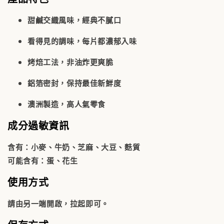
甜鹹交織風味
，經典不膩口
看得見的調味
，每片都濃郁入味
烤焙工法
，非油炸更爽脆
鋁箔密封
，保持最佳新鮮度
澳洲製造
，高人氣零食
成分過敏資訊
含有：小麥、牛奶、芝麻、大豆、麩質
可能含有：蛋、花生
使用方式
請由另一端開啟，拉起即可。