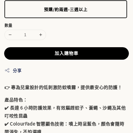
預購/約兩週-三週以上
數量
加入購物車
分享
👉 專為兒童設計的低刺激防蚊噴霧，提供最安心的防護！
產品特色：
✔️ 長達 6 小時防護效果，有效驅趕蚊子、蒼蠅、沙蠅及其他
叮咬性昆蟲
✔️
ColourFade 智慧顯色技術
：噴上時呈藍色，顏色會隨時
間消失，不怕漏噴