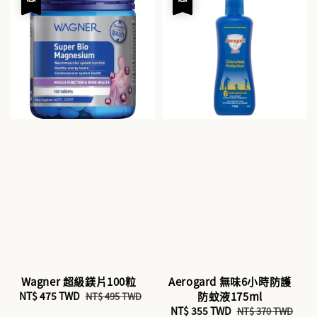
Wagner 超級鎂片100粒
Aerogard 無味6小時防護
Sale
NT$ 475 TWD
Regular
防蚊液175ml
NT$ 495 TWD
price
price
Sale
NT$ 355 TWD
Regular
NT$ 370 TWD