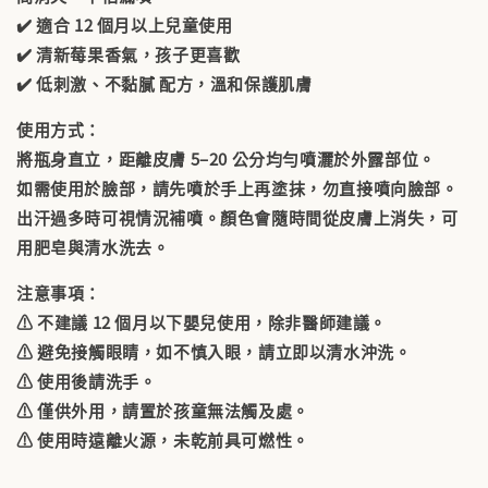
✔️ 適合
12 個月以上兒童使用
✔️ 清新莓果香氣，孩子更喜歡
✔️
低刺激、不黏膩
配方，溫和保護肌膚
使用方式：
將瓶身直立，距離皮膚 5–20 公分均勻噴灑於外露部位。
如需使用於臉部，請先噴於手上再塗抹，勿直接噴向臉部。
出汗過多時可視情況補噴。顏色會隨時間從皮膚上消失，可
用肥皂與清水洗去。
注意事項：
⚠️ 不建議 12 個月以下嬰兒使用，除非醫師建議。
⚠️ 避免接觸眼睛，如不慎入眼，請立即以清水沖洗。
⚠️ 使用後請洗手。
⚠️ 僅供外用，請置於孩童無法觸及處。
⚠️ 使用時遠離火源，未乾前具可燃性。