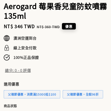
Aerogard 莓果香兒童防蚊噴霧
135ml
Sale
NT$ 346 TWD
Regular
優惠
NT$ 360 TWD
price
price
澳洲空運到台
線上安全付款
100%正品保證
總分:
0
-
0
評價
適用優惠
父親節優惠，消費滿$5000抵$100
父親節優惠，全館96折
商品狀態