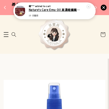
完成將
🎁 父親節限定｜全館96折・指定品牌88折｜滿
楊***
added to cart
🚚 台
Nature's Care Emu Oil 高濃縮鴯鶓油按摩軟膏 50g
$5,000再折$100
10 分鐘前