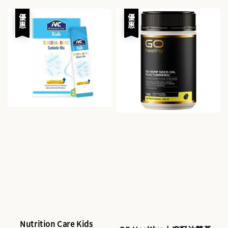
price
price
優惠
優惠
Nutrition Care Kids